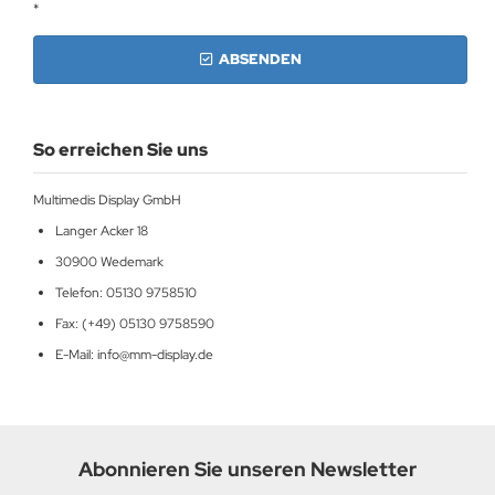
*
MS
ABSENDEN
ny
icol
So erreichen Sie uns
CM
Multimedis Display GmbH
ewsonic
Langer Acker 18
30900 Wedemark
gels
Telefon: 05130 9758510
Fax: (+49) 05130 9758590
E-Mail: info@mm-display.de
Abonnieren Sie unseren Newsletter