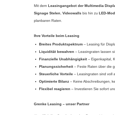
haufenster Monitore
den Decken Säulen
gotron
Mit dem
Leasingangebot der Multimedia Disp
Signage Stelen
,
Videowalls
bis hin zu
LED-Mod
gitale Informationsschilder
haufenster Halter
oko
planbaren Raten.
tel TV
l-in-One PCs
rtec
Ihre Vorteile beim Leasing
ckwandverkleidungen
amerzubehör
gor
Breites Produktspektrum
– Leasing für Disp
behör Halterungen
sense
Liquidität bewahren
– Leasingraten lassen si
amer
Finanzielle Unabhängigkeit
– Eigenkapital, K
tachi
Planungssicherheit
– Feste Raten über die g
-Systeme
yama
Steuerliche Vorteile
– Leasingraten sind voll 
uchfolien und Entspiegelungsfolien
Optimierte Bilanz
– Keine Abschreibungen, ke
grand
Flexibel reagieren
– Investieren Sie sofort u
ftware
G
bel
-display
Grenke Leasing – unser Partner
llen
EC