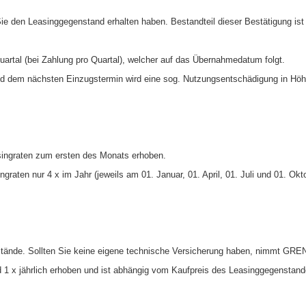
Sie den Leasinggegenstand erhalten haben. Bestandteil dieser Bestätigung i
artal (bei Zahlung pro Quartal), welcher auf das Übernahmedatum folgt.
 dem nächsten Einzugstermin wird eine sog. Nutzungsentschädigung in Höhe 
asingraten zum ersten des Monats erhoben.
raten nur 4 x im Jahr (jeweils am 01. Januar, 01. April, 01. Juli und 01. Okto
nstände. Sollten Sie keine eigene technische Versicherung haben, nimmt GRE
 1 x jährlich erhoben und ist abhängig vom Kaufpreis des Leasinggegenstand