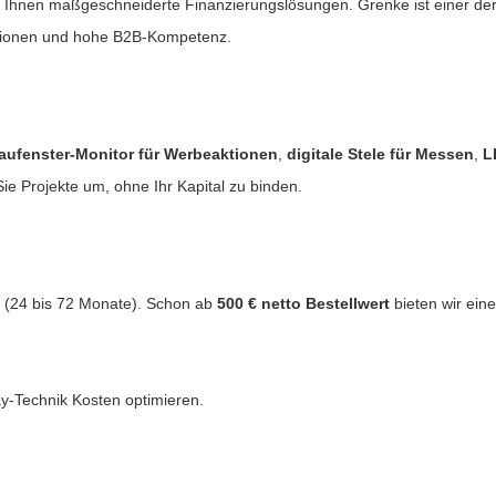
r Ihnen maßgeschneiderte Finanzierungslösungen. Grenke ist einer de
ditionen und hohe B2B-Kompetenz.
aufenster-Monitor für Werbeaktionen
,
digitale Stele für Messen
,
L
e Projekte um, ohne Ihr Kapital zu binden.
e (24 bis 72 Monate). Schon ab
500 € netto Bestellwert
bieten wir ein
y-Technik Kosten optimieren.