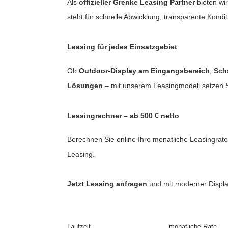
Als
offizieller Grenke Leasing Partner
bieten wi
steht für schnelle Abwicklung, transparente Kon
krofone
wline
tzwerkadapter
Ta GmbH
Leasing für jedes Einsatzgebiet
lips
Ob
Outdoor-Display am Eingangsbereich
,
Sch
Lösungen
– mit unserem Leasingmodell setzen Si
orit
omethean
Leasingrechner – ab 500 € netto
reLink
Berechnen Sie online Ihre monatliche Leasingrat
gout
Leasing.
monta
Jetzt Leasing anfragen
und mit moderner Displa
msung
arp
Laufzeit
monatliche Rate