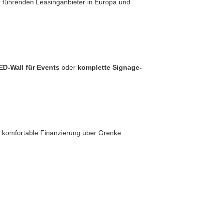
r führenden Leasinganbieter in Europa und
ED-Wall für Events
oder
komplette Signage-
e komfortable Finanzierung über Grenke