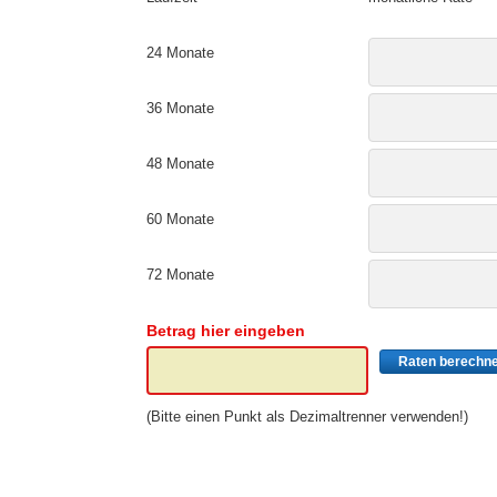
MS
24 Monate
ny
36 Monate
icol
48 Monate
CM
ewsonic
60 Monate
gels
72 Monate
Betrag hier eingeben
Raten berechn
(Bitte einen Punkt als Dezimaltrenner verwenden!)