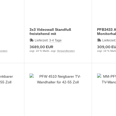
3x3 Videowall Standfuß
PFB3433 Ad
freistehend mit
Monitorha
Bodenverankerung FMVW3355
Lieferzeit:
3-4 Tage
Lieferzeit
3689,00 EUR
309,00 E
kosten
zzgl. 19 % MwSt. zzgl.
Versandkosten
zzgl. 19 % MwSt