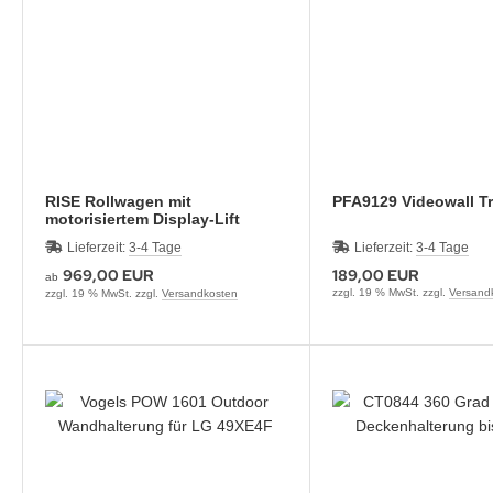
krofone
tzwerkadapter
RISE Rollwagen mit
PFA9129 Videowall T
motorisiertem Display-Lift
Lieferzeit:
3-4 Tage
Lieferzeit:
3-4 Tage
969,00 EUR
189,00 EUR
ab
zzgl. 19 % MwSt. zzgl.
Versand
zzgl. 19 % MwSt. zzgl.
Versandkosten