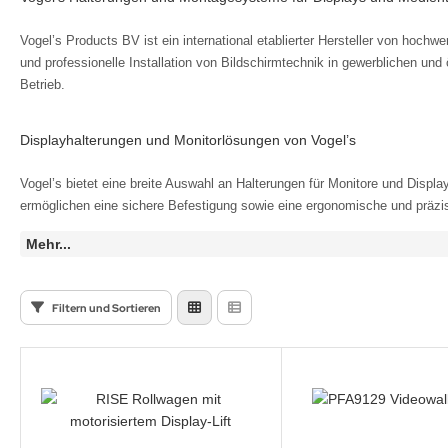
haufenster Monitore
den Decken Säulen
Vogel’s Products BV ist ein international etablierter Hersteller von hoc
gitale Informationsschilder
haufenster Halter
und professionelle Installation von Bildschirmtechnik in gewerblichen un
Betrieb.
tel TV
l-in-One PCs
Displayhalterungen und Monitorlösungen von Vogel’s
ckwandverkleidungen
amerzubehör
Vogel’s bietet eine breite Auswahl an Halterungen für Monitore und Dis
behör Halterungen
ermöglichen eine sichere Befestigung sowie eine ergonomische und präzis
amer
Mehr...
-Systeme
Filtern und Sortieren
uchfolien und Entspiegelungsfolien
ftware
bel
llen