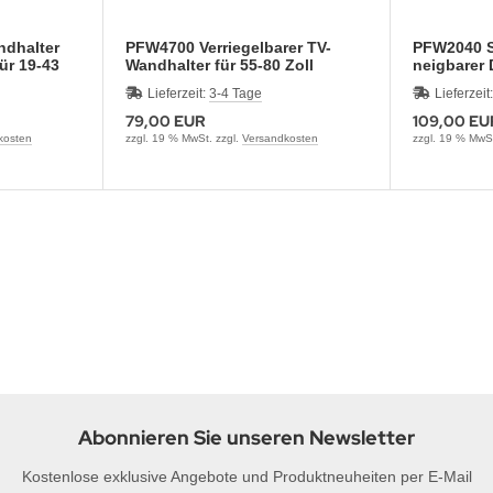
dhalter
PFW4700 Verriegelbarer TV-
PFW2040 
ür 19-43
Wandhalter für 55-80 Zoll
neigbarer 
für 19-43 Z
Lieferzeit:
3-4 Tage
Lieferzeit
79,00 EUR
109,00 EU
kosten
zzgl. 19 % MwSt. zzgl.
Versandkosten
zzgl. 19 % MwSt
Abonnieren Sie unseren Newsletter
Kostenlose exklusive Angebote und Produktneuheiten per E-Mail