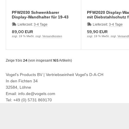
PFW2030 Schwenkbarer
PFW2020 Display-Wan
Display-Wandhalter für 19-43
mit Diebstahlschutz f
Zoll
Zoll
Lieferzeit:
3-4 Tage
Lieferzeit:
3-4 Tage
89,00 EUR
59,90 EUR
zzgl. 19 % MwSt. zzgl.
Versandkosten
zzgl. 19 % MwSt. zzgl.
Versand
1
24
165
Zeige
bis
(von insgesamt
Artikeln)
Vogel's Products BV | Vertriebseinheit Vogel's D-A-CH
In den Fichten 34
32584, Löhne
Email: info.de@vogels.com
Tel: +49 (0) 5731 869170