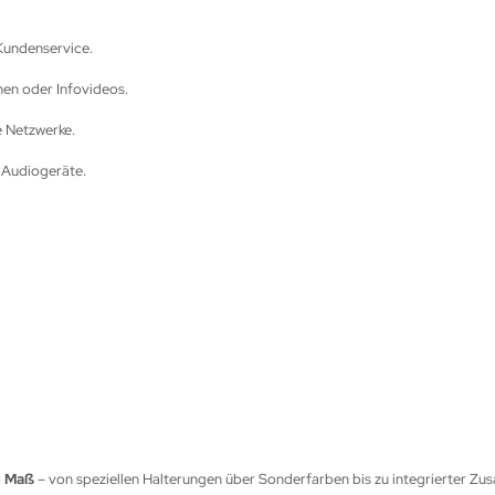
Kundenservice.
nen oder Infovideos.
e Netzwerke.
 Audiogeräte.
h Maß
– von speziellen Halterungen über Sonderfarben bis zu integrierter Zu