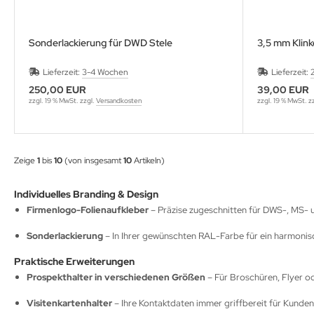
Sonderlackierung für DWD Stele
3,5 mm Klin
Lieferzeit:
3-4 Wochen
Lieferzeit:
250,00 EUR
39,00 EUR
zzgl. 19 % MwSt. zzgl.
Versandkosten
zzgl. 19 % MwSt. z
Zeige
1
bis
10
(von insgesamt
10
Artikeln)
Individuelles Branding & Design
Firmenlogo-Folienaufkleber
– Präzise zugeschnitten für DWS-, MS- 
Sonderlackierung
– In Ihrer gewünschten RAL-Farbe für ein harmonis
Praktische Erweiterungen
Prospekthalter in verschiedenen Größen
– Für Broschüren, Flyer o
Visitenkartenhalter
– Ihre Kontaktdaten immer griffbereit für Kunde