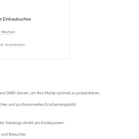
ke Einbaubuchse
2 Wochen
zgl.
Versandkosten
und DWD-Serien, um Ihre Marke optimal zu präsentieren.
ches und professionelles Erscheinungsbild.
der Kataloge direkt am Kiosksystem.
n und Besucher.