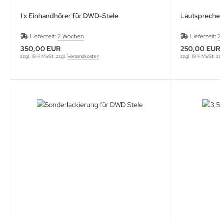
MS
1 x Einhandhörer für DWD-Stele
Lautspreche
ny
Lieferzeit:
2 Wochen
Lieferzeit:
350,00 EUR
250,00 EU
icol
zzgl. 19 % MwSt. zzgl.
Versandkosten
zzgl. 19 % MwSt. z
CM
ewsonic
gels