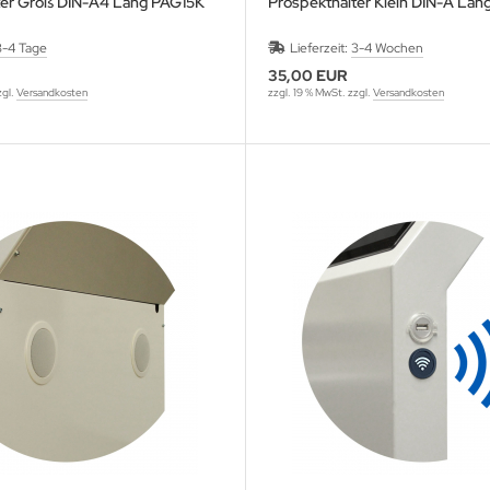
ter Groß DIN-A4 Lang PAG15K
Prospekthalter Klein DIN-A Lan
3-4 Tage
Lieferzeit:
3-4 Wochen
35,00 EUR
zgl.
Versandkosten
zzgl. 19 % MwSt. zzgl.
Versandkosten