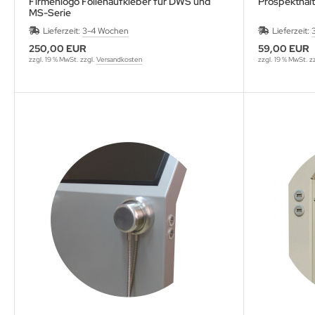
Firmenlogo Folienaufkleber für DWS und
Prospekthal
MS-Serie
wline
Lieferzeit:
3-4 Wochen
Lieferzeit:
250,00 EUR
59,00 EUR
Ta GmbH
zzgl. 19 % MwSt. zzgl.
Versandkosten
zzgl. 19 % MwSt. z
lips
orit
omethean
reLink
gout
monta
msung
arp