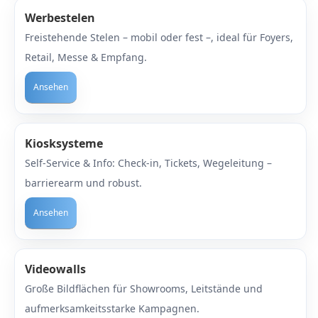
Werbestelen
krofone
wline
Freistehende Stelen – mobil oder fest –, ideal für Foyers,
Retail, Messe & Empfang.
tzwerkadapter
Ta GmbH
Ansehen
lips
orit
Kiosksysteme
omethean
Self-Service & Info: Check-in, Tickets, Wegeleitung –
barrierearm und robust.
reLink
Ansehen
gout
monta
Videowalls
msung
Große Bildflächen für Showrooms, Leitstände und
arp
aufmerksamkeitsstarke Kampagnen.