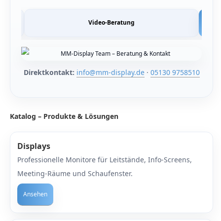
haufenster Monitore
den Decken Säulen
gotron
Video-Beratung
gitale Informationsschilder
haufenster Halter
oko
tel TV
l-in-One PCs
rtec
ckwandverkleidungen
amerzubehör
Direktkontakt:
info@mm-display.de
·
05130 9758510
gor
behör Halterungen
sense
amer
tachi
Katalog – Produkte & Lösungen
-Systeme
yama
Displays
uchfolien und Entspiegelungsfolien
grand
Professionelle Monitore für Leitstände, Info-Screens,
Meeting-Räume und Schaufenster.
ftware
G
Ansehen
bel
-display
llen
EC