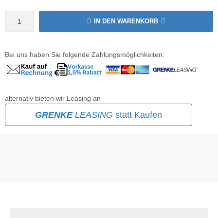
wline
IN DEN WARENKORB
Ta GmbH
Bei uns haben Sie folgende Zahlungsmöglichkeiten:
lips
orit
alternativ bieten wir Leasing an
omethean
GRENKE
LEASING
statt Kaufen
reLink
gout
monta
msung
arp