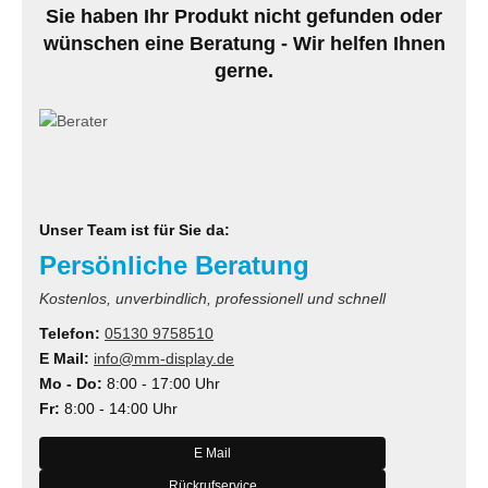
Sie haben Ihr Produkt nicht gefunden oder
MS
wünschen eine Beratung - Wir helfen Ihnen
gerne.
ny
icol
CM
ewsonic
Unser Team ist für Sie da:
Persönliche Beratung
gels
Kostenlos, unverbindlich, professionell und schnell
Telefon:
05130 9758510
E Mail:
info@mm-display.de
Mo - Do:
8:00 - 17:00 Uhr
Fr:
8:00 - 14:00 Uhr
E Mail
Rückrufservice