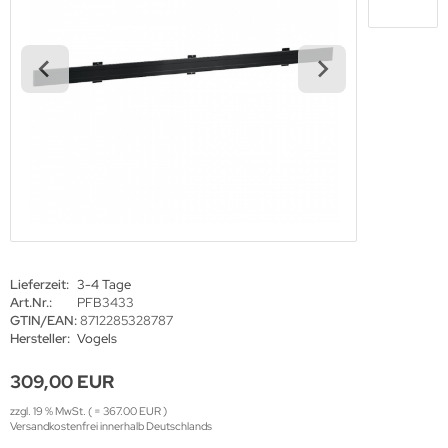
haufenster Monitore
gotron
gitale Informationsschilder
oko
tel TV
rtec
ckwandverkleidungen
gor
sense
tachi
yama
Lieferzeit:
3-4 Tage
Art.Nr.:
PFB3433
grand
GTIN/EAN:
8712285328787
Hersteller:
Vogels
309,00 EUR
-display
zzgl. 19 % MwSt. ( = 367.00 EUR )
Versandkostenfrei innerhalb Deutschlands
EC