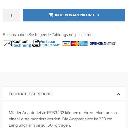
wline
IN DEN WARENKORB
Ta GmbH
Bei uns haben Sie folgende Zahlungsmöglichkeiten:
lips
orit
omethean
reLink
gout
PRODUKTBESCHREIBUNG
monta
msung
Mit der Adapterleiste PFB3433 können mehrere Monitore an
einer Leiste montiert werden. Die Adapterleiste ist 330 cm
arp
Lang und kann bis zu 160 kg tragen.