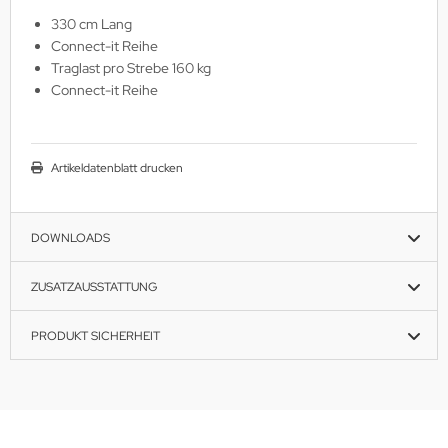
330 cm Lang
MS
Connect-it Reihe
ny
Traglast pro Strebe 160 kg
Connect-it Reihe
icol
CM
Artikeldatenblatt drucken
ewsonic
DOWNLOADS
gels
ZUSATZAUSSTATTUNG
PRODUKT SICHERHEIT