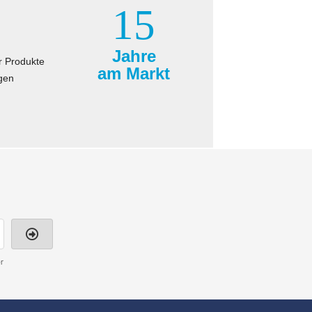
15
Jahre
r Produkte
am Markt
gen
r