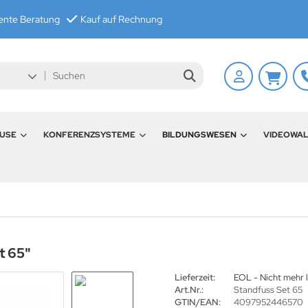
nte Beratung
Kauf auf Rechnung
USE
KONFERENZSYSTEME
BILDUNGSWESEN
VIDEOWA
t 65"
Lieferzeit:
EOL - Nicht mehr l
Art.Nr.:
Standfuss Set 65
GTIN/EAN:
4097952446570