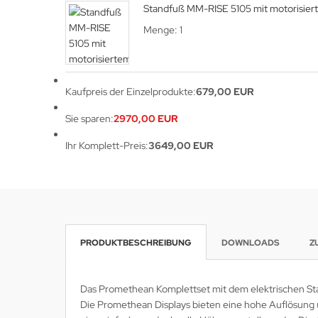
Standfuß MM-RISE 5105 mit motorisiert
krofone
wline
Menge: 1
tzwerkadapter
Ta GmbH
lips
Kaufpreis der Einzelprodukte:
679,00 EUR
Sie sparen:
2970,00 EUR
orit
Ihr Komplett-Preis:
3649,00 EUR
omethean
reLink
gout
monta
PRODUKTBESCHREIBUNG
DOWNLOADS
Z
msung
Das Promethean Komplettset mit dem elektrischen Sta
arp
Die Promethean Displays bieten eine hohe Auflösung un