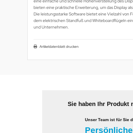
eine einfache und schnelle Höhenverstellung des Displ
MS
bieten eine praktische Erweiterung, um das Display al
Die leistungsstarke Software bietet eine Vielzahl von
ny
dem elektrischen Standfuß und Whiteboardflügeln eine
und Unternehmen.
icol
CM
Artikeldatenblatt drucken
ewsonic
gels
Sie haben Ihr Produkt 
Unser Team ist für Sie d
Persönliche