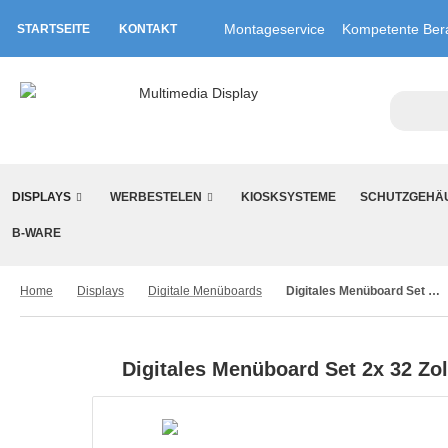
Montageservice
Kompetente Ber
STARTSEITE
KONTAKT
DISPLAYS
WERBESTELEN
KIOSKSYSTEME
SCHUTZGEHÄ
B-WARE
Home
Displays
Digitale Menüboards
Digitales Menüboard Set 2x 32 Zoll UHD Displays im Querformat mit Deckenhalterung
Digitales Menüboard Set 2x 32 Zo