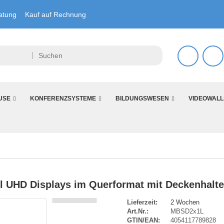
atung
Kauf auf Rechnung
USE
KONFERENZSYSTEME
BILDUNGSWESEN
VIDEOWALL
ll UHD Displays im Querformat mit Deckenhalt
Lieferzeit:
2 Wochen
Art.Nr.:
MBSD2x1L
GTIN/EAN:
4054117789828