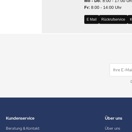
Mo - Do:
8:00 - 17:00 Uh
MS
Fr:
8:00 - 14:00 Uhr
ny
E Mail
Rückrufservice
K
icol
CM
ewsonic
gels
Kundenservice
Über uns
Beratung & Kontakt
Über uns