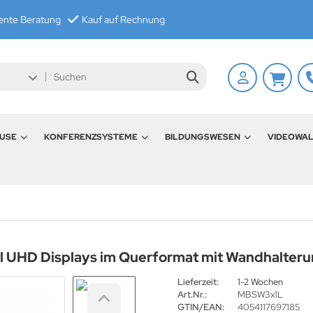
nte Beratung
Kauf auf Rechnung
USE
KONFERENZSYSTEME
BILDUNGSWESEN
VIDEOWA
ll UHD Displays im Querformat mit Wandhalter
Lieferzeit:
1-2 Wochen
Art.Nr.:
MBSW3x1L
GTIN/EAN:
4054117697185