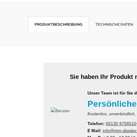
krofone
wline
PRODUKTBESCHREIBUNG
TECHNISCHE DATEN
tzwerkadapter
Ta GmbH
lips
orit
omethean
Sie haben Ihr Produkt 
reLink
gout
Unser Team ist für Sie d
Persönliche
monta
Kostenlos, unverbindlich,
msung
Telefon:
05130 9758510
E Mail:
info@mm-display
arp