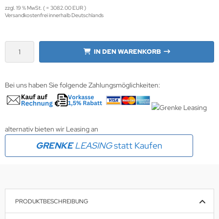
zzgl. 19 % MwSt. ( = 3082.00 EUR )
Versandkostenfrei innerhalb Deutschlands
krofone
wline
tzwerkadapter
Ta GmbH
IN DEN WARENKORB
lips
orit
Bei uns haben Sie folgende Zahlungsmöglichkeiten:
omethean
reLink
alternativ bieten wir Leasing an
GRENKE
LEASING
statt Kaufen
gout
monta
msung
PRODUKTBESCHREIBUNG
arp