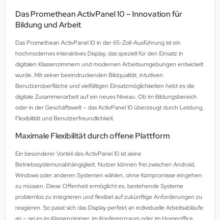
MS
Das Promethean ActivPanel 10 – Innovation für
Bildung und Arbeit
ny
Das Promethean ActivPanel 10 in der 65-Zoll-Ausführung ist ein
hochmodernes interaktives Display, das speziell für den Einsatz in
icol
digitalen Klassenzimmern und modernen Arbeitsumgebungen entwickelt
CM
wurde. Mit seiner beeindruckenden Bildqualität, intuitiven
Benutzeroberfläche und vielfältigen Einsatzmöglichkeiten hebt es die
ewsonic
digitale Zusammenarbeit auf ein neues Niveau. Ob im Bildungsbereich
oder in der Geschäftswelt – das ActivPanel 10 überzeugt durch Leistung,
gels
Flexibilität und Benutzerfreundlichkeit.
Maximale Flexibilität durch offene Plattform
Ein besonderer Vorteil des ActivPanel 10 ist seine
Betriebssystemunabhängigkeit. Nutzer können frei zwischen Android,
Windows oder anderen Systemen wählen, ohne Kompromisse eingehen
zu müssen. Diese Offenheit ermöglicht es, bestehende Systeme
problemlos zu integrieren und flexibel auf zukünftige Anforderungen zu
reagieren. So passt sich das Display perfekt an individuelle Arbeitsabläufe
an – sei es im Klassenzimmer, im Konferenzraum oder im Homeoffice.