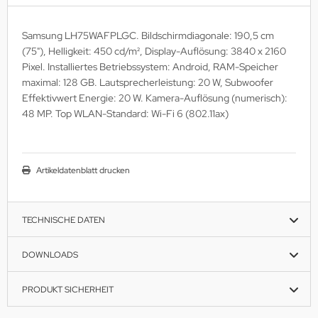
MS
Samsung LH75WAFPLGC. Bildschirmdiagonale: 190,5 cm
ny
(75"), Helligkeit: 450 cd/m², Display-Auflösung: 3840 x 2160
Pixel. Installiertes Betriebssystem: Android, RAM-Speicher
icol
maximal: 128 GB. Lautsprecherleistung: 20 W, Subwoofer
Effektivwert Energie: 20 W. Kamera-Auflösung (numerisch):
CM
48 MP. Top WLAN-Standard: Wi-Fi 6 (802.11ax)
ewsonic
gels
Artikeldatenblatt drucken
TECHNISCHE DATEN
DOWNLOADS
PRODUKT SICHERHEIT