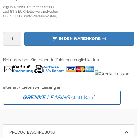
zzgl. 19 % MwSt. ( = 2676.00 EUR )
zzgl. 89.9 EUR Netto-Versandkosten
krofone
wline
(106.98 EUR Brutto-Versandkosten)
tzwerkadapter
Ta GmbH
IN DEN WARENKORB
lips
orit
Bei uns haben Sie folgende Zahlungsmöglichkeiten:
omethean
reLink
alternativ bieten wir Leasing an
gout
GRENKE
LEASING
statt Kaufen
monta
msung
arp
PRODUKTBESCHREIBUNG