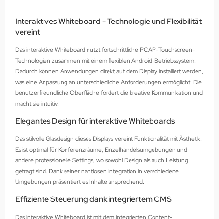
MS
Interaktives Whiteboard - Technologie und Flexibilität
vereint
ny
Das interaktive Whiteboard nutzt fortschrittliche PCAP-Touchscreen-
icol
Technologien zusammen mit einem flexiblen Android-Betriebssystem.
Dadurch können Anwendungen direkt auf dem Display installiert werden,
CM
was eine Anpassung an unterschiedliche Anforderungen ermöglicht. Die
benutzerfreundliche Oberfläche fördert die kreative Kommunikation und
ewsonic
macht sie intuitiv.
gels
Elegantes Design für interaktive Whiteboards
Das stilvolle Glasdesign dieses Displays vereint Funktionalität mit Ästhetik.
Es ist optimal für Konferenzräume, Einzelhandelsumgebungen und
andere professionelle Settings, wo sowohl Design als auch Leistung
gefragt sind. Dank seiner nahtlosen Integration in verschiedene
Umgebungen präsentiert es Inhalte ansprechend.
Effiziente Steuerung dank integriertem CMS
Das interaktive Whiteboard ist mit dem integrierten Content-