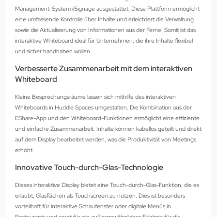
Management-System iiSignage ausgestattet. Diese Plattform ermöglicht
eine umfassende Kontrolle über Inhalte und erleichtert die Verwaltung
sowie die Aktualisierung von Informationen aus der Ferne. Somit ist das
interaktive Whiteboard ideal für Unternehmen, die ihre Inhalte flexibel
und sicher handhaben wollen.
Verbesserte Zusammenarbeit mit dem interaktiven
Whiteboard
Kleine Besprechungsräume lassen sich mithilfe des interaktiven
Whiteboards in Huddle Spaces umgestalten. Die Kombination aus der
EShare-App und den Whiteboard-Funktionen ermöglicht eine effiziente
und einfache Zusammenarbeit. Inhalte können kabellos geteilt und direkt
auf dem Display bearbeitet werden, was die Produktivität von Meetings
erhöht.
Innovative Touch-durch-Glas-Technologie
Dieses interaktive Display bietet eine Touch-durch-Glas-Funktion, die es
erlaubt, Glasflächen als Touchscreen zu nutzen. Dies ist besonders
vorteilhaft für interaktive Schaufenster oder digitale Menüs in
Restaurants und sorgt für ein außergewöhnliches Erlebnis für die