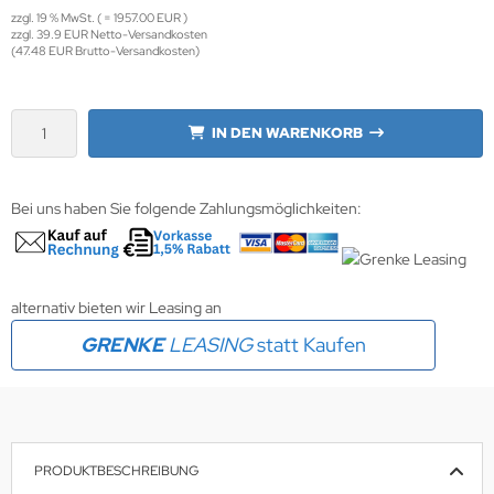
zzgl. 19 % MwSt. ( = 1957.00 EUR )
zzgl. 39.9 EUR Netto-Versandkosten
krofone
wline
(47.48 EUR Brutto-Versandkosten)
tzwerkadapter
Ta GmbH
IN DEN WARENKORB
lips
orit
Bei uns haben Sie folgende Zahlungsmöglichkeiten:
omethean
reLink
alternativ bieten wir Leasing an
gout
GRENKE
LEASING
statt Kaufen
monta
msung
PRODUKTBESCHREIBUNG
arp