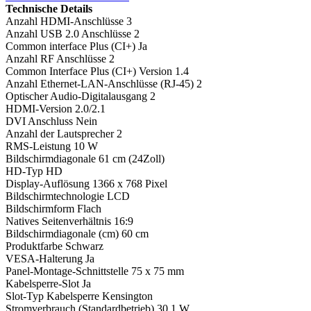
Technische Details
Anzahl HDMI-Anschlüsse 3
Anzahl USB 2.0 Anschlüsse 2
Common interface Plus (CI+) Ja
Anzahl RF Anschlüsse 2
Common Interface Plus (CI+) Version 1.4
Anzahl Ethernet-LAN-Anschlüsse (RJ-45) 2
Optischer Audio-Digitalausgang 2
HDMI-Version 2.0/2.1
DVI Anschluss Nein
Anzahl der Lautsprecher 2
RMS-Leistung 10 W
Bildschirmdiagonale 61 cm (24Zoll)
HD-Typ HD
Display-Auflösung 1366 x 768 Pixel
Bildschirmtechnologie LCD
Bildschirmform Flach
Natives Seitenverhältnis 16:9
Bildschirmdiagonale (cm) 60 cm
Produktfarbe Schwarz
VESA-Halterung Ja
Panel-Montage-Schnittstelle 75 x 75 mm
Kabelsperre-Slot Ja
Slot-Typ Kabelsperre Kensington
Stromverbrauch (Standardbetrieb) 30,1 W