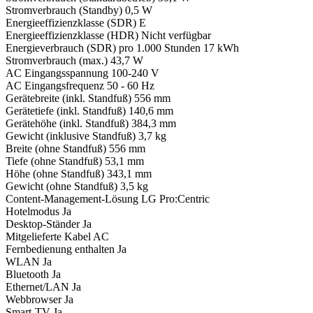
Stromverbrauch (Standby) 0,5 W
Energieeffizienzklasse (SDR) E
Energieeffizienzklasse (HDR) Nicht verfügbar
Energieverbrauch (SDR) pro 1.000 Stunden 17 kWh
Stromverbrauch (max.) 43,7 W
AC Eingangsspannung 100-240 V
AC Eingangsfrequenz 50 - 60 Hz
Gerätebreite (inkl. Standfuß) 556 mm
Gerätetiefe (inkl. Standfuß) 140,6 mm
Gerätehöhe (inkl. Standfuß) 384,3 mm
Gewicht (inklusive Standfuß) 3,7 kg
Breite (ohne Standfuß) 556 mm
Tiefe (ohne Standfuß) 53,1 mm
Höhe (ohne Standfuß) 343,1 mm
Gewicht (ohne Standfuß) 3,5 kg
Content-Management-Lösung LG Pro:Centric
Hotelmodus Ja
Desktop-Ständer Ja
Mitgelieferte Kabel AC
Fernbedienung enthalten Ja
WLAN Ja
Bluetooth Ja
Ethernet/LAN Ja
Webbrowser Ja
Smart-TV Ja