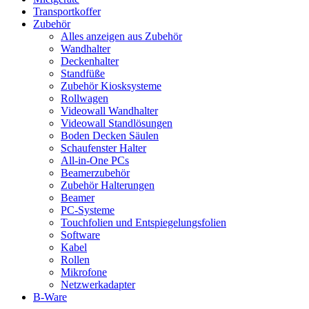
Transportkoffer
Zubehör
Alles anzeigen aus Zubehör
Wandhalter
Deckenhalter
Standfüße
Zubehör Kiosksysteme
Rollwagen
Videowall Wandhalter
Videowall Standlösungen
Boden Decken Säulen
Schaufenster Halter
All-in-One PCs
Beamerzubehör
Zubehör Halterungen
Beamer
PC-Systeme
Touchfolien und Entspiegelungsfolien
Software
Kabel
Rollen
Mikrofone
Netzwerkadapter
B-Ware