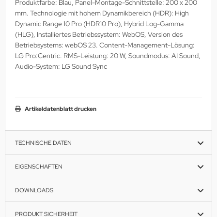
Produktfarbe: Blau, Panel-Montage-Schnittstelle: 200 x 200
MS
mm. Technologie mit hohem Dynamikbereich (HDR): High
Dynamic Range 10 Pro (HDR10 Pro), Hybrid Log-Gamma
ny
(HLG), Installiertes Betriebssystem: WebOS, Version des
Betriebsystems: webOS 23. Content-Management-Lösung:
icol
LG Pro:Centric. RMS-Leistung: 20 W, Soundmodus: AI Sound,
Audio-System: LG Sound Sync
CM
ewsonic
Artikeldatenblatt drucken
gels
TECHNISCHE DATEN
EIGENSCHAFTEN
DOWNLOADS
PRODUKT SICHERHEIT