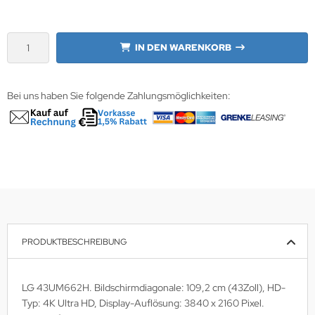
krofone
wline
IN DEN WARENKORB
tzwerkadapter
Ta GmbH
lips
Bei uns haben Sie folgende Zahlungsmöglichkeiten:
orit
omethean
reLink
gout
monta
PRODUKTBESCHREIBUNG
msung
LG 43UM662H. Bildschirmdiagonale: 109,2 cm (43Zoll), HD-
arp
Typ: 4K Ultra HD, Display-Auflösung: 3840 x 2160 Pixel.