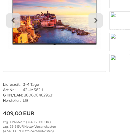
den Decken Säulen
gotron
haufenster Halter
oko
l-in-One PCs
rtec
amerzubehör
gor
behör Halterungen
sense
amer
tachi
-Systeme
yama
Lieferzeit:
3-4 Tage
Art.Nr.:
43UM662H
uchfolien und Entspiegelungsfolien
grand
GTIN/EAN:
8806084629531
Hersteller:
LG
ftware
409,00 EUR
bel
-display
zzgl. 19 % MwSt. ( = 486.00 EUR )
zzgl. 39.9 EUR Netto-Versandkosten
(47.48 EUR Brutto-Versandkosten)
llen
EC