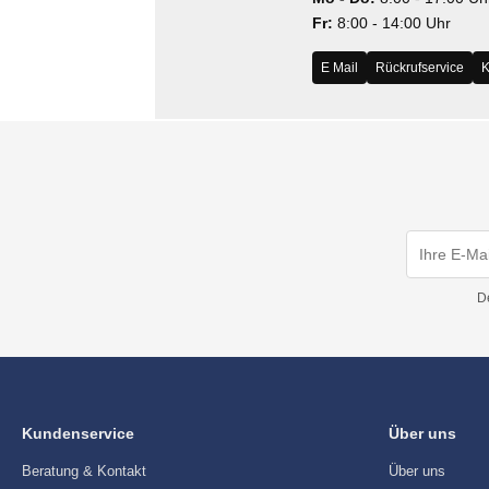
Fr:
8:00 - 14:00 Uhr
MS
E Mail
Rückrufservice
K
ny
icol
CM
ewsonic
gels
D
Kundenservice
Über uns
Beratung & Kontakt
Über uns