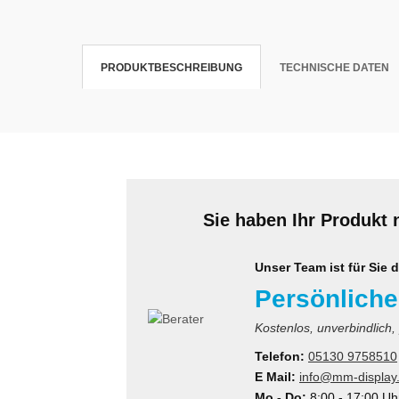
krofone
wline
PRODUKTBESCHREIBUNG
TECHNISCHE DATEN
tzwerkadapter
Ta GmbH
lips
orit
omethean
Sie haben Ihr Produkt 
reLink
gout
Unser Team ist für Sie d
Persönliche
monta
Kostenlos, unverbindlich,
msung
Telefon:
05130 9758510
E Mail:
info@mm-display
arp
Mo - Do:
8:00 - 17:00 Uh