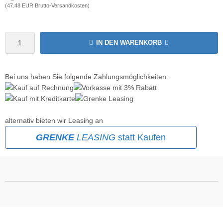
(47.48 EUR Brutto-Versandkosten)
krofone
wline
tzwerkadapter
Ta GmbH
IN DEN WARENKORB
lips
Bei uns haben Sie folgende Zahlungsmöglichkeiten:
orit
omethean
alternativ bieten wir Leasing an
reLink
GRENKE
LEASING
statt Kaufen
gout
monta
msung
arp