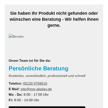
MS
Sie haben Ihr Produkt nicht gefunden oder
ny
wünschen eine Beratung - Wir helfen Ihnen
gerne.
icol
CM
ewsonic
gels
Unser Team ist für Sie da:
Persönliche Beratung
Kostenlos, unverbindlich, professionell und schnell
Telefon:
05130 9758510
E Mail:
info@mm-display.de
Mo - Do:
8:00 - 17:00 Uhr
Fr:
8:00 - 14:00 Uhr