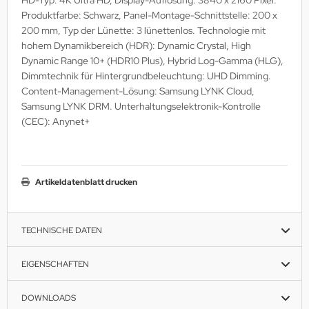
Produktfarbe: Schwarz, Panel-Montage-Schnittstelle: 200 x
MS
200 mm, Typ der Lünette: 3 lünettenlos. Technologie mit
hohem Dynamikbereich (HDR): Dynamic Crystal, High
ny
Dynamic Range 10+ (HDR10 Plus), Hybrid Log-Gamma (HLG),
Dimmtechnik für Hintergrundbeleuchtung: UHD Dimming.
icol
Content-Management-Lösung: Samsung LYNK Cloud,
CM
Samsung LYNK DRM. Unterhaltungselektronik-Kontrolle
(CEC): Anynet+
ewsonic
gels
Artikeldatenblatt drucken
TECHNISCHE DATEN
EIGENSCHAFTEN
DOWNLOADS