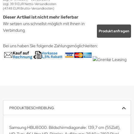
zzgl. 39.9 EUR Netto-Versandkosten
(47.48 EUR Brutto-Versandkosten)
krofone
wline
Dieser Artikel ist nicht mehr lieferbar
Wir setzen uns schnellst möglich mit Ihnen in
tzwerkadapter
Ta GmbH
Verbindung
Produkt anfragen
lips
Bei uns haben Sie folgende Zahlungsmöglichkeiten:
orit
omethean
reLink
gout
monta
PRODUKTBESCHREIBUNG
msung
Samsung HBU8000. Bildschirmdiagonale: 139,7 cm (55Zoll),
arp
HD-Typ: 4K Ultra HD, Display-Auflösung: 3840 x 2160 Pixel.