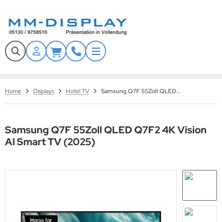
Tech
ALLES ANZEIGEN AUS WERBESTELEN
ALLES ANZEIGEN AUS SCHUTZGEHÄUSE
ALLES ANZEIGEN AUS KONFERENZSYSTEME
ALLES ANZEIGEN AUS BILDUNGSWESEN
ALLES ANZEIGEN AUS VIDEOWALLS
ALLES ANZEIGEN AUS ZUBEHÖR
door Werbestele
aub- und Wasserschutzgehäuse
bile Lösungen
teraktive Whiteboards
door Videowall
ndhalter
nQ
Home
Displays
Hotel TV
Samsung Q7F 55Zoll QLED Q7F2 4K Vision AI Smart TV (2025)
andschutz Werbestelen mit Zertifikat
ndalismus Schutzgehäuse
andlösungen
mplettsets
tdoor Videowall
ckenhalter
ief
tterfeste Outdoor Werbestelen
andschutzgehäuse
ndlösungen
iteboard Zubehör
ansparente LED Displays
andfüße
evertouch
Samsung Q7F 55Zoll QLED Q7F2 4K Vision
AI Smart TV (2025)
tdoor Schutzgehäuse
nferenz Systeme Zubehör
D Wände mieten
behör Kiosksysteme
nen
bile LED-Wände für Events & Werbung
llwagen
splax
deowall Wandhalter
naScan
deowall Standlösungen
ard