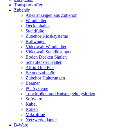
Transportkoffer
Zubehör
Alles anzeigen aus Zubehör
Wandhalter
Deckenhalter
Standfüße
Zubehör Kiosksysteme
Rollwagen
Videowall Wandhalter
Videowall Standlösungen
Boden Decken Säulen
Schaufenster Halter
All-in-One PCs
Beamerzubehör
Zubehör Halterungen
Beamer
PC-Systeme
Touchfolien und Entspiegelungsfolien
Software
Kabel
Rollen
Mikrofone
Netzwerkadapter
B-Ware