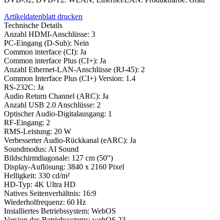
Artikeldatenblatt drucken
Technische Details
Anzahl HDMI-Anschlüsse: 3
PC-Eingang (D-Sub): Nein
Common interface (CI): Ja
Common interface Plus (CI+): Ja
Anzahl Ethernet-LAN-Anschlüsse (RJ-45): 2
Common Interface Plus (CI+) Version: 1.4
RS-232C: Ja
Audio Return Channel (ARC): Ja
Anzahl USB 2.0 Anschlüsse: 2
Optischer Audio-Digitalausgang: 1
RF-Eingang: 2
RMS-Leistung: 20 W
Verbesserter Audio-Rückkanal (eARC): Ja
Soundmodus: AI Sound
Bildschirmdiagonale: 127 cm (50")
Display-Auflösung: 3840 x 2160 Pixel
Helligkeit: 330 cd/m²
HD-Typ: 4K Ultra HD
Natives Seitenverhältnis: 16:9
Wiederholfrequenz: 60 Hz
Installiertes Betriebssystem: WebOS
Version des Betriebsystems: webOS 23