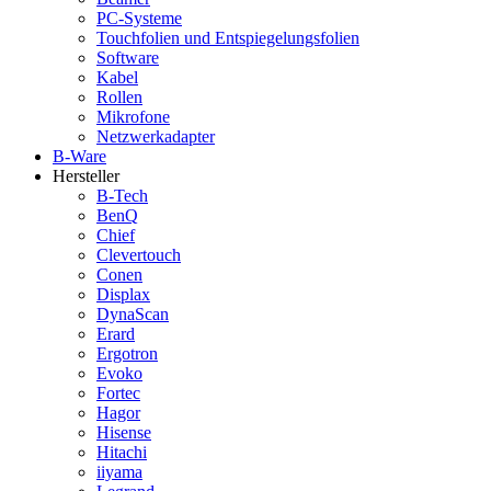
PC-Systeme
Touchfolien und Entspiegelungsfolien
Software
Kabel
Rollen
Mikrofone
Netzwerkadapter
B-Ware
Hersteller
B-Tech
BenQ
Chief
Clevertouch
Conen
Displax
DynaScan
Erard
Ergotron
Evoko
Fortec
Hagor
Hisense
Hitachi
iiyama