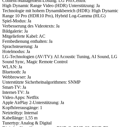
Content-Management-Lösung: LG Pro:Centric
High Dynamic Range Video (HDR) Unterstützung: Ja
Technologie mit hohem Dynamikbereich (HDR): High Dynamic
Range 10 Pro (HDR10 Pro), Hybrid Log-Gamma (HLG)
Spiel-Modus: Ja
Verbesserung des Videotexts: Ja
Bildgalerie: Ja
Mitgelieferte Kabel: AC
Fernbedienung enthalten: Ja
Sprachsteuerung: Ja
Hotelmodus: Ja
LG-Technologien (AV/TV): AI Acoustic Tuning, AI Sound, LG
Sound Sync, Magic Remote Control
WLAN: Ja
Bluetooth: Ja
Webbrowser: Ja
Unterstützte Sicherheitsalgorithmen: SNMP
Smart-TV: Ja
Internet-TV: Ja
Video-Apps: Netflix
Apple AirPlay 2-Unterstützung: Ja
Kopfhörerausgänge: 1
Netzteiltyp: Internal
Kabellänge: 1,55 m
Tunertyp: Analog & Digital