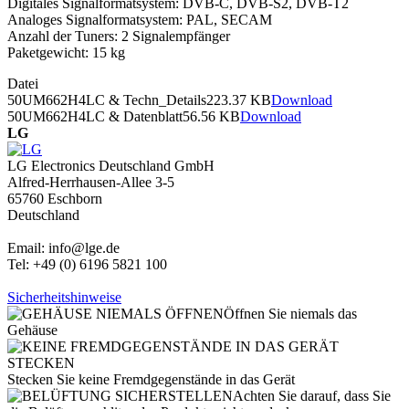
Digitales Signalformatsystem: DVB-C, DVB-S2, DVB-T2
Analoges Signalformatsystem: PAL, SECAM
Anzahl der Tuners: 2 Signalempfänger
Paketgewicht: 15 kg
Datei
50UM662H4LC & Techn_Details
223.37 KB
Download
50UM662H4LC & Datenblatt
56.56 KB
Download
LG
LG Electronics Deutschland GmbH
Alfred-Herrhausen-Allee 3-5
65760 Eschborn
Deutschland
Email: info@lge.de
Tel: +49 (0) 6196 5821 100
Sicherheitshinweise
Öffnen Sie niemals das
Gehäuse
Stecken Sie keine Fremdgegenstände in das Gerät
Achten Sie darauf, dass Sie