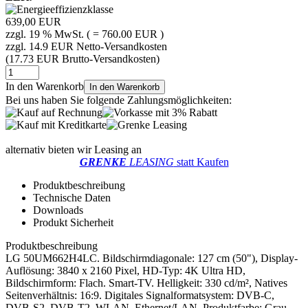
639,00 EUR
zzgl. 19 % MwSt. ( = 760.00 EUR )
zzgl. 14.9 EUR Netto-Versandkosten
(17.73 EUR Brutto-Versandkosten)
In den Warenkorb
In den Warenkorb
Bei uns haben Sie folgende Zahlungsmöglichkeiten:
alternativ bieten wir Leasing an
GRENKE
LEASING
statt Kaufen
Produktbeschreibung
Technische Daten
Downloads
Produkt Sicherheit
Produktbeschreibung
LG 50UM662H4LC. Bildschirmdiagonale: 127 cm (50"), Display-
Auflösung: 3840 x 2160 Pixel, HD-Typ: 4K Ultra HD,
Bildschirmform: Flach. Smart-TV. Helligkeit: 330 cd/m², Natives
Seitenverhältnis: 16:9. Digitales Signalformatsystem: DVB-C,
DVB-S2, DVB-T2. WLAN, Ethernet/LAN. Produktfarbe: Grau