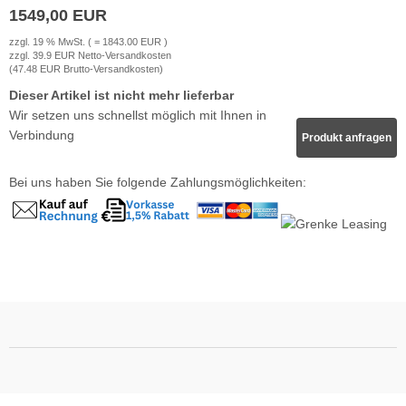
1549,00 EUR
krofone
wline
zzgl. 19 % MwSt. ( = 1843.00 EUR )
zzgl. 39.9 EUR Netto-Versandkosten
(47.48 EUR Brutto-Versandkosten)
tzwerkadapter
Ta GmbH
Dieser Artikel ist nicht mehr lieferbar
Wir setzen uns schnellst möglich mit Ihnen in
lips
Verbindung
Produkt anfragen
orit
Bei uns haben Sie folgende Zahlungsmöglichkeiten:
omethean
reLink
gout
monta
msung
arp