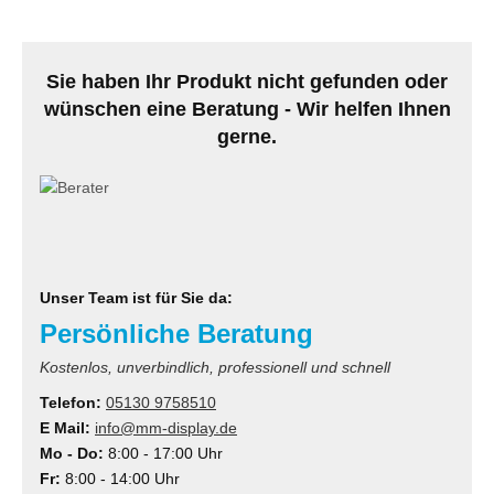
MS
ny
Sie haben Ihr Produkt nicht gefunden oder
wünschen eine Beratung - Wir helfen Ihnen
icol
gerne.
CM
ewsonic
gels
Unser Team ist für Sie da:
Persönliche Beratung
Kostenlos, unverbindlich, professionell und schnell
Telefon:
05130 9758510
E Mail:
info@mm-display.de
Mo - Do:
8:00 - 17:00 Uhr
Fr:
8:00 - 14:00 Uhr