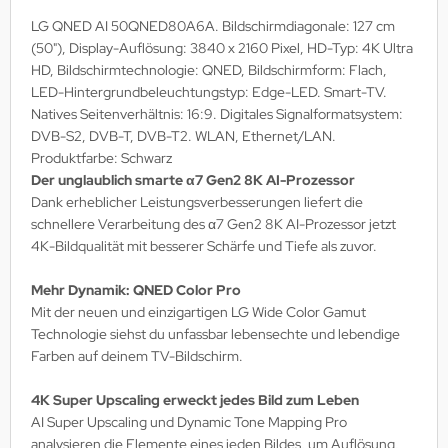
MS
LG QNED AI 50QNED80A6A. Bildschirmdiagonale: 127 cm
(50"), Display-Auflösung: 3840 x 2160 Pixel, HD-Typ: 4K Ultra
ny
HD, Bildschirmtechnologie: QNED, Bildschirmform: Flach,
LED-Hintergrundbeleuchtungstyp: Edge-LED. Smart-TV.
icol
Natives Seitenverhältnis: 16:9. Digitales Signalformatsystem:
DVB-S2, DVB-T, DVB-T2. WLAN, Ethernet/LAN.
CM
Produktfarbe: Schwarz
Der unglaublich smarte α7 Gen2 8K AI-Prozessor
ewsonic
Dank erheblicher Leistungsverbesserungen liefert die
schnellere Verarbeitung des α7 Gen2 8K AI-Prozessor jetzt
gels
4K-Bildqualität mit besserer Schärfe und Tiefe als zuvor.
Mehr Dynamik: QNED Color Pro
Mit der neuen und einzigartigen LG Wide Color Gamut
Technologie siehst du unfassbar lebensechte und lebendige
Farben auf deinem TV-Bildschirm.
4K Super Upscaling erweckt jedes Bild zum Leben
AI Super Upscaling und Dynamic Tone Mapping Pro
analysieren die Elemente eines jeden Bildes, um Auflösung,