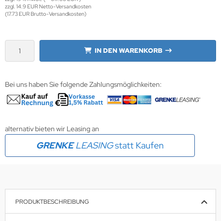
zzgl. 14.9 EUR Netto-Versandkosten
(17.73 EUR Brutto-Versandkosten)
krofone
wline
tzwerkadapter
Ta GmbH
IN DEN WARENKORB
lips
Bei uns haben Sie folgende Zahlungsmöglichkeiten:
orit
omethean
reLink
alternativ bieten wir Leasing an
GRENKE
LEASING
statt Kaufen
gout
monta
msung
PRODUKTBESCHREIBUNG
arp