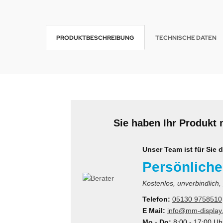
krofone
wline
PRODUKTBESCHREIBUNG
TECHNISCHE DATEN
tzwerkadapter
Ta GmbH
lips
orit
omethean
Sie haben Ihr Produkt 
reLink
gout
Unser Team ist für Sie d
Persönliche
monta
Kostenlos, unverbindlich,
msung
Telefon:
05130 9758510
E Mail:
info@mm-display
arp
Mo - Do:
8:00 - 17:00 Uh