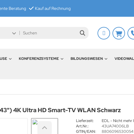
nte Beratung
Kauf auf Rechnung
USE
KONFERENZSYSTEME
BILDUNGSWESEN
VIDEOWA
43") 4K Ultra HD Smart-TV WLAN Schwarz
Lieferzeit:
EOL - Nicht mehr l
Art.Nr.:
43UA74006LB
GTIN/EAN:
8806096530054