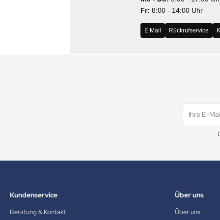
Fr:
8:00 - 14:00 Uhr
MS
E Mail
Rückrufservice
K
ny
icol
CM
ewsonic
gels
Kundenservice
Über uns
Beratung & Kontakt
Über uns