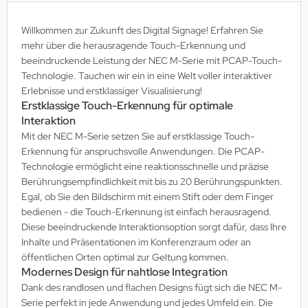
MS
Willkommen zur Zukunft des Digital Signage! Erfahren Sie
mehr über die herausragende Touch-Erkennung und
ny
beeindruckende Leistung der NEC M-Serie mit PCAP-Touch-
Technologie. Tauchen wir ein in eine Welt voller interaktiver
icol
Erlebnisse und erstklassiger Visualisierung!
Erstklassige Touch-Erkennung für optimale
CM
Interaktion
ewsonic
Mit der NEC M-Serie setzen Sie auf erstklassige Touch-
Erkennung für anspruchsvolle Anwendungen. Die PCAP-
gels
Technologie ermöglicht eine reaktionsschnelle und präzise
Berührungsempfindlichkeit mit bis zu 20 Berührungspunkten.
Egal, ob Sie den Bildschirm mit einem Stift oder dem Finger
bedienen - die Touch-Erkennung ist einfach herausragend.
Diese beeindruckende Interaktionsoption sorgt dafür, dass Ihre
Inhalte und Präsentationen im Konferenzraum oder an
öffentlichen Orten optimal zur Geltung kommen.
Modernes Design für nahtlose Integration
Dank des randlosen und flachen Designs fügt sich die NEC M-
Serie perfekt in jede Anwendung und jedes Umfeld ein. Die