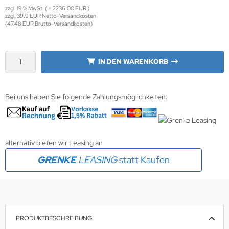
zzgl. 19 % MwSt. ( = 2236.00 EUR )
zzgl. 39.9 EUR Netto-Versandkosten
krofone
wline
(47.48 EUR Brutto-Versandkosten)
tzwerkadapter
Ta GmbH
IN DEN WARENKORB
lips
orit
Bei uns haben Sie folgende Zahlungsmöglichkeiten:
omethean
reLink
alternativ bieten wir Leasing an
gout
GRENKE
LEASING
statt Kaufen
monta
msung
PRODUKTBESCHREIBUNG
arp