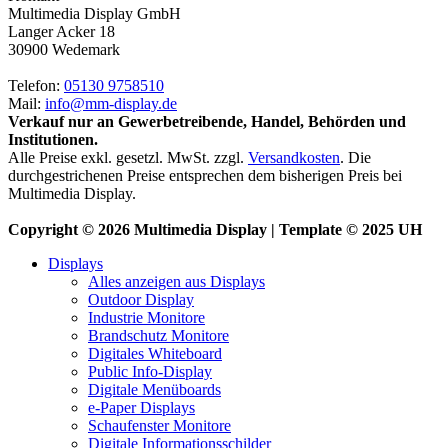
Multimedia Display GmbH
Langer Acker 18
30900 Wedemark
Telefon:
05130 9758510
Mail:
info@mm-display.de
Verkauf nur an Gewerbetreibende, Handel, Behörden und
Institutionen.
Alle Preise exkl. gesetzl. MwSt. zzgl.
Versandkosten
. Die
durchgestrichenen Preise entsprechen dem bisherigen Preis bei
Multimedia Display.
Copyright © 2026 Multimedia Display | Template © 2025 UH
Displays
Alles anzeigen aus Displays
Outdoor Display
Industrie Monitore
Brandschutz Monitore
Digitales Whiteboard
Public Info-Display
Digitale Menüboards
e-Paper Displays
Schaufenster Monitore
Digitale Informationsschilder