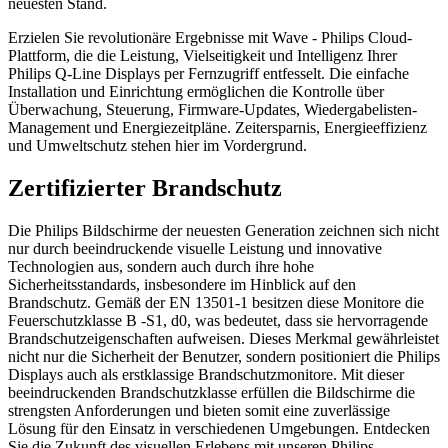
neuesten Stand.
Erzielen Sie revolutionäre Ergebnisse mit Wave - Philips Cloud-
Plattform, die die Leistung, Vielseitigkeit und Intelligenz Ihrer
Philips Q-Line Displays per Fernzugriff entfesselt. Die einfache
Installation und Einrichtung ermöglichen die Kontrolle über
Überwachung, Steuerung, Firmware-Updates, Wiedergabelisten-
Management und Energiezeitpläne. Zeitersparnis, Energieeffizienz
und Umweltschutz stehen hier im Vordergrund.
Zertifizierter Brandschutz
Die Philips Bildschirme der neuesten Generation zeichnen sich nicht
nur durch beeindruckende visuelle Leistung und innovative
Technologien aus, sondern auch durch ihre hohe
Sicherheitsstandards, insbesondere im Hinblick auf den
Brandschutz. Gemäß der EN 13501-1 besitzen diese Monitore die
Feuerschutzklasse B -S1, d0, was bedeutet, dass sie hervorragende
Brandschutzeigenschaften aufweisen. Dieses Merkmal gewährleistet
nicht nur die Sicherheit der Benutzer, sondern positioniert die Philips
Displays auch als erstklassige Brandschutzmonitore. Mit dieser
beeindruckenden Brandschutzklasse erfüllen die Bildschirme die
strengsten Anforderungen und bieten somit eine zuverlässige
Lösung für den Einsatz in verschiedenen Umgebungen. Entdecken
Sie die Zukunft des visuellen Erlebens mit unseren Philips