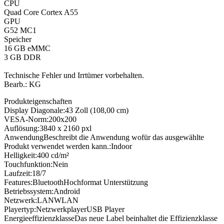
CPU
Quad Core Cortex A55
GPU
G52 MC1
Speicher
16 GB eMMC
3 GB DDR
Technische Fehler und Irrtümer vorbehalten.
Bearb.: KG
Produkteigenschaften
Display Diagonale:
43 Zoll (108,00 cm)
VESA-Norm:
200x200
Auflösung:
3840 x 2160 pxl
Anwendung
Beschreibt die Anwendung wofür das ausgewählte
Produkt verwendet werden kann.
:
Indoor
Helligkeit:
400 cd/m²
Touchfunktion:
Nein
Laufzeit:
18/7
Features:
Bluetooth
Hochformat Unterstützung
Betriebssystem:
Android
Netzwerk:
LAN
WLAN
Playertyp:
Netzwerkplayer
USB Player
Energieeffizienzklasse
Das neue Label beinhaltet die Effizienzklasse