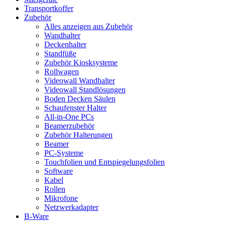
Transportkoffer
Zubehör
Alles anzeigen aus Zubehör
Wandhalter
Deckenhalter
Standfüße
Zubehör Kiosksysteme
Rollwagen
Videowall Wandhalter
Videowall Standlösungen
Boden Decken Säulen
Schaufenster Halter
All-in-One PCs
Beamerzubehör
Zubehör Halterungen
Beamer
PC-Systeme
Touchfolien und Entspiegelungsfolien
Software
Kabel
Rollen
Mikrofone
Netzwerkadapter
B-Ware