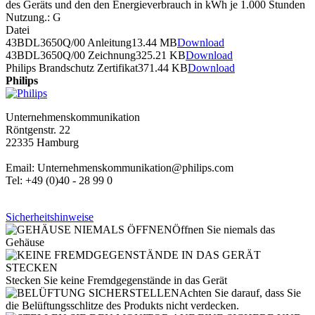
des Geräts und den den Energieverbrauch in kWh je 1.000 Stunden
Nutzung.
:
G
Datei
43BDL3650Q/00 Anleitung
13.44 MB
Download
43BDL3650Q/00 Zeichnung
325.21 KB
Download
Philips Brandschutz Zertifikat
371.44 KB
Download
Philips
Unternehmenskommunikation
Röntgenstr. 22
22335 Hamburg
Email: Unternehmenskommunikation@philips.com
Tel: +49 (0)40 - 28 99 0
Sicherheitshinweise
Öffnen Sie niemals das
Gehäuse
Stecken Sie keine Fremdgegenstände in das Gerät
Achten Sie darauf, dass Sie
die Belüftungsschlitze des Produkts nicht verdecken.