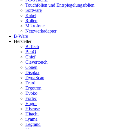
Touchfolien und Entspiegelungsfolien
Software
Kabel
Rollen
Mikrofone
Netzwerkadapter
B-Ware
Hersteller
B-Tech
BenQ
Chief
Clevertouch
Conen
Displax
DynaScan
Erard
Ergotron
Evoko
Fortec
Hagor
Hisense
Hitachi
iiyama
Legrand