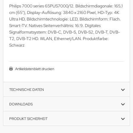
Philips 7000 series 65PUS7000/12. Bildschirmdiagonale: 165,1
MS
cm (65"), Display-Auflösung: 3840 x 2160 Pixel, HD-Typ: 4K
Ultra HD, Bildschirmtechnologie: LED, Bildschirmform: Flach.
ny
Smart-TV. Natives Seitenverhältnis: 16:9. Digitales
Signalformatsystem: DVB-C, DVB-S, DVB-S2, DVB-T, DVB-
icol
T2, DVB-T2 HD. WLAN, Ethernet/LAN. Produktfarbe:
Schwarz
CM
ewsonic
Artikeldatenblatt drucken
gels
TECHNISCHE DATEN
DOWNLOADS
PRODUKT SICHERHEIT