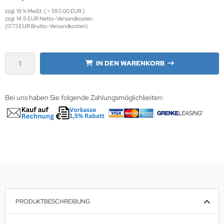
zzgl. 19 % MwSt. ( = 593.00 EUR )
zzgl. 14.9 EUR Netto-Versandkosten
krofone
wline
(17.73 EUR Brutto-Versandkosten)
tzwerkadapter
Ta GmbH
IN DEN WARENKORB
lips
orit
Bei uns haben Sie folgende Zahlungsmöglichkeiten:
omethean
reLink
gout
monta
msung
PRODUKTBESCHREIBUNG
arp