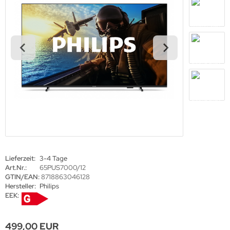
den Decken Säulen
gotron
haufenster Halter
oko
l-in-One PCs
rtec
amerzubehör
gor
behör Halterungen
sense
amer
tachi
-Systeme
yama
Lieferzeit:
3-4 Tage
uchfolien und Entspiegelungsfolien
grand
Art.Nr.:
65PUS7000/12
GTIN/EAN:
8718863046128
ftware
Hersteller:
Philips
EEK:
bel
-display
499,00 EUR
llen
EC