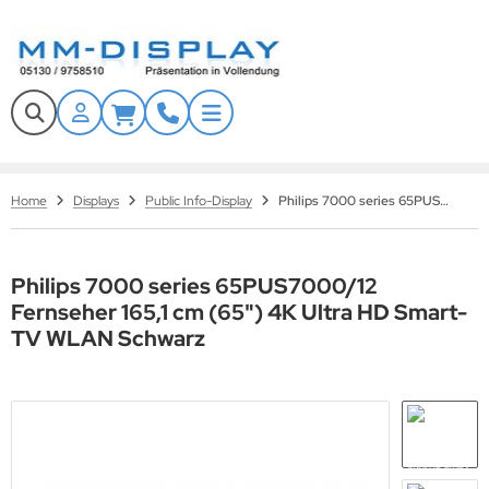
Tech
ALLES ANZEIGEN AUS WERBESTELEN
ALLES ANZEIGEN AUS SCHUTZGEHÄUSE
ALLES ANZEIGEN AUS KONFERENZSYSTEME
ALLES ANZEIGEN AUS BILDUNGSWESEN
ALLES ANZEIGEN AUS VIDEOWALLS
ALLES ANZEIGEN AUS ZUBEHÖR
door Werbestele
aub- und Wasserschutzgehäuse
bile Lösungen
teraktive Whiteboards
door Videowall
ndhalter
nQ
Home
Displays
Public Info-Display
Philips 7000 series 65PUS7000/12 Fernseher 165,1 cm (65) 4K Ultra HD Smart-TV WLAN Schwarz
andschutz Werbestelen mit Zertifikat
ndalismus Schutzgehäuse
andlösungen
mplettsets
tdoor Videowall
ckenhalter
ief
tterfeste Outdoor Werbestelen
andschutzgehäuse
ndlösungen
iteboard Zubehör
ansparente LED Displays
andfüße
evertouch
Philips 7000 series 65PUS7000/12
Fernseher 165,1 cm (65") 4K Ultra HD Smart-
tdoor Schutzgehäuse
nferenz Systeme Zubehör
D Wände mieten
behör Kiosksysteme
nen
TV WLAN Schwarz
bile LED-Wände für Events & Werbung
llwagen
splax
deowall Wandhalter
naScan
deowall Standlösungen
ard