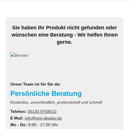
MS
ny
Sie haben Ihr Produkt nicht gefunden oder
icol
wünschen eine Beratung - Wir helfen Ihnen
gerne.
CM
ewsonic
gels
Unser Team ist für Sie da:
Persönliche Beratung
Kostenlos, unverbindlich, professionell und schnell
Telefon:
05130 9758510
E Mail:
info@mm-display.de
Mo - Do:
8:00 - 17:00 Uhr