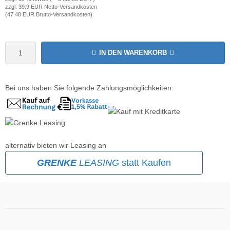
zzgl. 39.9 EUR Netto-Versandkosten
(47.48 EUR Brutto-Versandkosten)
krofone
wline
tzwerkadapter
Ta GmbH
IN DEN WARENKORB
lips
Bei uns haben Sie folgende Zahlungsmöglichkeiten:
orit
omethean
reLink
alternativ bieten wir Leasing an
gout
GRENKE
LEASING
statt Kaufen
monta
msung
arp