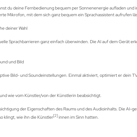
annst du deine Fernbedienung bequem per Sonnenenergie aufladen und in
ierte Mikrofon, mit dem sich ganz bequem ein Sprachassistent aufrufen läs
che deiner Wahl
lle Sprachbarrieren ganz einfach überwinden. Die AI auf dem Gerät erken
ound und Bild
ptive Bild- und Soundeinstellungen. Einmal aktiviert, optimiert er dein T
nd wie vom Künstler/von der Künstlerin beabsichtigt.
sichtigung der Eigenschaften des Raums und des Audioinhalts. Die AI-ge
[2]
 klingt, wie ihn die Künstler
innen im Sinn hatten.