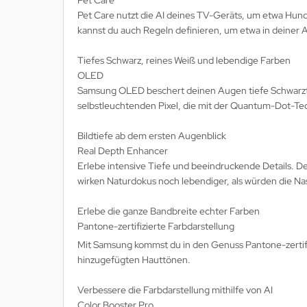
Pet Care
Pet Care nutzt die AI deines TV-Geräts, um etwa Hun
kannst du auch Regeln definieren, um etwa in deiner Ab
Tiefes Schwarz, reines Weiß und lebendige Farben
OLED
Samsung OLED beschert deinen Augen tiefe Schwarztön
selbstleuchtenden Pixel, die mit der Quantum-Dot-Te
Bildtiefe ab dem ersten Augenblick
Real Depth Enhancer
Erlebe intensive Tiefe und beeindruckende Details. 
wirken Naturdokus noch lebendiger, als würden die Na
Erlebe die ganze Bandbreite echter Farben
Pantone-zertifizierte Farbdarstellung
Mit Samsung kommst du in den Genuss Pantone-zertifi
hinzugefügten Hauttönen.
Verbessere die Farbdarstellung mithilfe von AI
Color Booster Pro