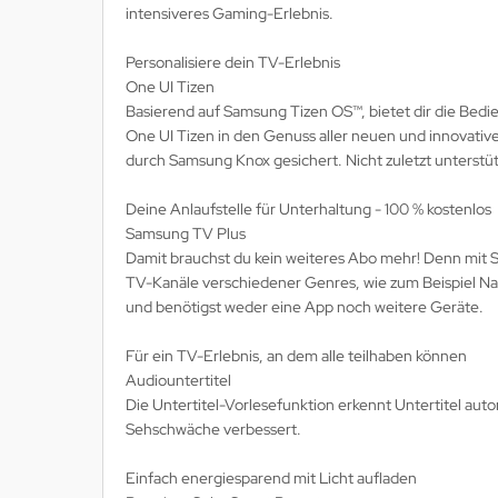
intensiveres Gaming-Erlebnis.
Personalisiere dein TV-Erlebnis
One UI Tizen
Basierend auf Samsung Tizen OS™, bietet dir die Bed
One UI Tizen in den Genuss aller neuen und innovati
durch Samsung Knox gesichert. Nicht zuletzt unterstü
Deine Anlaufstelle für Unterhaltung - 100 % kostenlos
Samsung TV Plus
Damit brauchst du kein weiteres Abo mehr! Denn mit
TV-Kanäle verschiedener Genres, wie zum Beispiel Nac
und benötigst weder eine App noch weitere Geräte.
Für ein TV-Erlebnis, an dem alle teilhaben können
Audiountertitel
Die Untertitel-Vorlesefunktion erkennt Untertitel autom
Sehschwäche verbessert.
Einfach energiesparend mit Licht aufladen