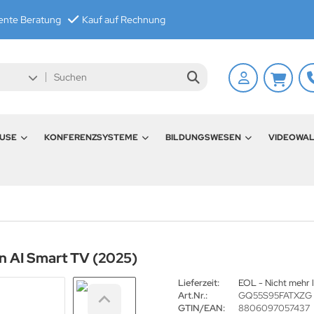
nte Beratung
Kauf auf Rechnung
USE
KONFERENZSYSTEME
BILDUNGSWESEN
VIDEOWA
 AI Smart TV (2025)
Lieferzeit:
EOL - Nicht mehr l
Art.Nr.:
GQ55S95FATXZG
GTIN/EAN:
8806097057437