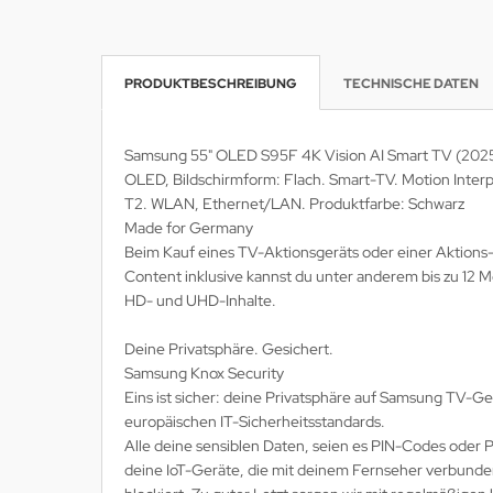
krofone
wline
PRODUKTBESCHREIBUNG
TECHNISCHE DATEN
tzwerkadapter
Ta GmbH
lips
Samsung 55" OLED S95F 4K Vision AI Smart TV (2025). 
OLED, Bildschirmform: Flach. Smart-TV. Motion Interp
orit
T2. WLAN, Ethernet/LAN. Produktfarbe: Schwarz
Made for Germany
omethean
Beim Kauf eines TV-Aktionsgeräts oder einer Aktions
Content inklusive kannst du unter anderem bis zu 12 
reLink
HD- und UHD-Inhalte.
gout
Deine Privatsphäre. Gesichert.
Samsung Knox Security
monta
Eins ist sicher: deine Privatsphäre auf Samsung TV-G
europäischen IT-Sicherheitsstandards.
msung
Alle deine sensiblen Daten, seien es PIN-Codes ode
deine IoT-Geräte, die mit deinem Fernseher verbunden
arp