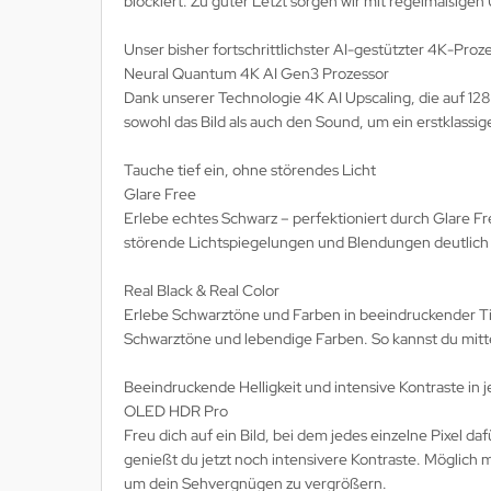
blockiert. Zu guter Letzt sorgen wir mit regelmäßigen 
MS
Unser bisher fortschrittlichster AI-gestützter 4K-Proz
ny
Neural Quantum 4K AI Gen3 Prozessor
Dank unserer Technologie 4K AI Upscaling, die auf 128
icol
sowohl das Bild als auch den Sound, um ein erstklassig
CM
Tauche tief ein, ohne störendes Licht
Glare Free
ewsonic
Erlebe echtes Schwarz – perfektioniert durch Glare F
störende Lichtspiegelungen und Blendungen deutlich v
gels
Real Black & Real Color
Erlebe Schwarztöne und Farben in beeindruckender Ti
Schwarztöne und lebendige Farben. So kannst du mitten
Beeindruckende Helligkeit und intensive Kontraste in 
OLED HDR Pro
Freu dich auf ein Bild, bei dem jedes einzelne Pixel 
genießt du jetzt noch intensivere Kontraste. Möglich
um dein Sehvergnügen zu vergrößern.