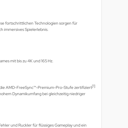
e fortschrittlichen Technologien sorgen für
ch immersives Spielerlebnis.
mes mit bis zu 4K und 165 Hz.
[1]
r die AMD-FreeSync™-Premium-Pro-Stufe zertifiziert
 hohem Dynamikumfang bei gleichzeitig niedriger
fehler und Ruckler für flüssiges Gameplay und ein