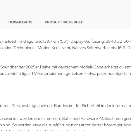
DOWNLOADS
PRODUKT SICHERHEIT
Bildschirmdiagonale: 139,7 cm (55"), Display-Auflösung: 3840 x 2160 Pi
olation Technologie: Motion Xcelerator, Natives Seitenverhältnis: 16:9
-Soundbar der 2025er Reihe mit deutschem Modell-Code erhältst du attr
Monate vielfältiges TV-Entertainment genießen – etwa packende Sportinh
eräten. Dies bestätigt auch das Bundesamt für Sicherheit in der Informa
r Passwörter, werden durch mehrere Soft- und Hardware-Maßnahmen gesc
 sind. So werden etwa die Ausführung nicht autorisierter bösartiger App