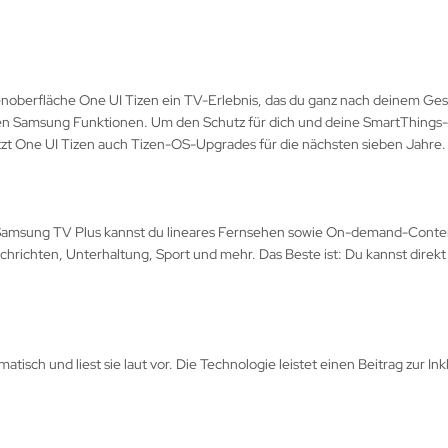
ienoberfläche One UI Tizen ein TV-Erlebnis, das du ganz nach deinem 
ven Samsung Funktionen. Um den Schutz für dich und deine SmartThings-G
tzt One UI Tizen auch Tizen-OS-Upgrades für die nächsten sieben Jahre.
 Samsung TV Plus kannst du lineares Fernsehen sowie On-demand-Conten
hrichten, Unterhaltung, Sport und mehr. Das Beste ist: Du kannst direk
atisch und liest sie laut vor. Die Technologie leistet einen Beitrag zur I