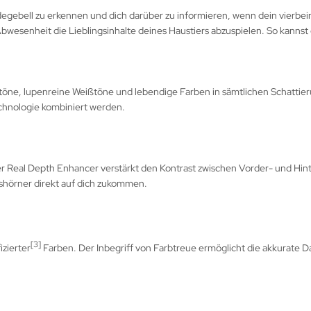
degebell zu erkennen und dich darüber zu informieren, wenn dein vierbe
wesenheit die Lieblingsinhalte deines Haustiers abzuspielen. So kannst du
e, lupenreine Weißtöne und lebendige Farben in sämtlichen Schattierun
chnologie kombiniert werden.
Der Real Depth Enhancer verstärkt den Kontrast zwischen Vorder- und Hi
shörner direkt auf dich zukommen.
[3]
zierter
Farben. Der Inbegriff von Farbtreue ermöglicht die akkurate D