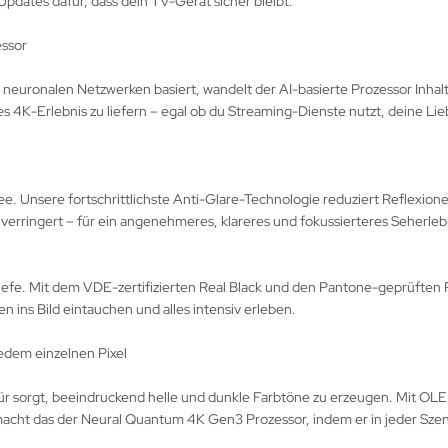
Updates dafür, dass dein TV-Gerät sicher bleibt.
essor
 neuronalen Netzwerken basiert, wandelt der AI-basierte Prozessor Inhal
es 4K-Erlebnis zu liefern – egal ob du Streaming-Dienste nutzt, deine Lie
ree. Unsere fortschrittlichste Anti-Glare-Technologie reduziert Reflex
erringert – für ein angenehmeres, klareres und fokussierteres Seherleb
efe. Mit dem VDE-zertifizierten Real Black und den Pantone-geprüften 
 ins Bild eintauchen und alles intensiv erleben.
jedem einzelnen Pixel
dafür sorgt, beeindruckend helle und dunkle Farbtöne zu erzeugen. Mit OLE
 macht das der Neural Quantum 4K Gen3 Prozessor, indem er in jeder Sze