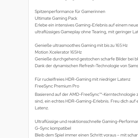
Spitzenperformance für Gamerinnen
Ultimate Gaming Pack
Erlebe ein intensives Gaming-Erlebnis auf einem neue
ultraflüssiges Gameplay ohne Tearing, mit geringer La
Genieße ultrasmoothes Gaming mit bis zu 165 Hz
Motion Xcelerator 165Hz
Genieße durchgehend gestochen scharfe Bilder bei bli
Dank der dynamischen Refresh-Technologie von Samsu
Für ruckelfreies HDR-Gaming mit niedriger Latenz
FreeSync Premium Pro
Basierend auf der AMD-FreeSync™-Kerntechnologie zur
sind, ein echtes HDR-Gaming-Erlebnis. Freu dich auf
Latenz.
Ultraflüssige und reaktionsschnelle Gaming-Performa
G-Sync kompatibel
Bleib dem Spiel immer einen Schritt voraus – mit scha