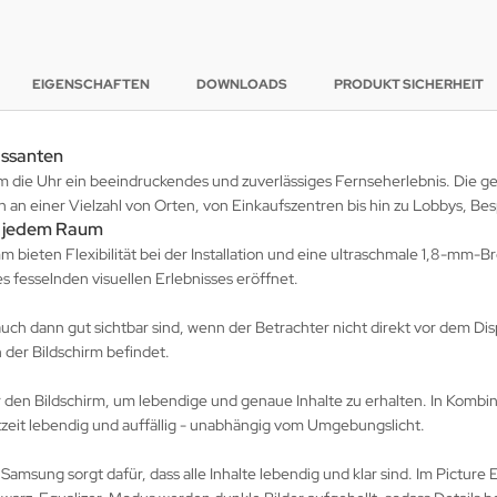
EIGENSCHAFTEN
DOWNLOADS
PRODUKT SICHERHEIT
assanten
die Uhr ein beeindruckendes und zuverlässiges Fernseherlebnis. Die geri
ten an einer Vielzahl von Orten, von Einkaufszentren bis hin zu Lobbys,
in jedem Raum
 bieten Flexibilität bei der Installation und eine ultraschmale 1,8-mm-
es fesselnden visuellen Erlebnisses eröffnet.
uch dann gut sichtbar sind, wenn der Betrachter nicht direkt vor dem Dis
 der Bildschirm befindet.
er den Bildschirm, um lebendige und genaue Inhalte zu erhalten. In Komb
tzeit lebendig und auffällig - unabhängig vom Umgebungslicht.
Samsung sorgt dafür, dass alle Inhalte lebendig und klar sind. Im Pictu