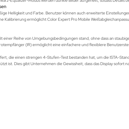
rz-Equalizer-Modus werden dunkle Bilder aufgehellt, sodass Details be
sen
ge Helligkeit und Farbe. Benutzer können auch erweiterte Einstellungen 
he Kalibrierung ermöglicht Color Expert Pro Mobile Weißabgleichanpassun
d hält einer Reihe von Umgebungsbedingungen stand, ohne dass an staubi
rotempfänger (IR) ermöglicht eine einfachere und flexiblere Benutzerste
fert, die einen strengen 4-Stufen-Test bestanden hat, um die ISTA-Standa
t ist. Dies gibt Unternehmen die Gewissheit, dass das Display sofort nac