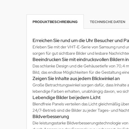
krofone
wline
PRODUKTBESCHREIBUNG
TECHNISCHE DATEN
tzwerkadapter
Ta GmbH
lips
Erreichen Sie rund um die Uhr Besucher und P
Erleben Sie mit der VHT-E-Serie von Samsung rund um 
orit
sorgen für gut sichtbare Bilder und lesbare Nachrich
Beeindrucken Sie mit eindrucksvollen Bildern 
omethean
Das schlanke Design und die Gehäusetiefe von 70,4 mm
Bild, das endlose Möglichkeiten für die Gestaltung ein
reLink
Zeigen Sie Inhalte aus jedem Blickwinkel an
Große Betrachtungswinkel sorgen dafür, dass Inhalte a
gout
lebendige Farben erhalten, unabhängig davon, wo sich
Lebendige Bilder bei jedem Licht
monta
Blendfreie Panels verteilen das Licht gleichmäßig üb
24/7-Betrieb sind die Bilder zu jeder Tages- und Nach
msung
Bildverbesserung
Die leistungsstarke Bildverbesserungstechnologie von 
arp