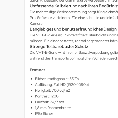
durch Anpassung der Gammakurve verbessert. Im Schwa
Umfassende Kalibrierung nach Ihren Bedürfnis
MS
Die mehrstufige Werksabstimmung sorgt für gleichmäßi
ny
Pro-Software verfeinern. Für eine schnelle und einfac
Kamera.
Langlebiges und benutzerfreundliches Design
icol
Die VHT-E-Serie ist IP5x-zertifiziert, staubdicht un
CM
müssen. Ein eingebetteter, zentral angeordneter Infra
Strenge Tests, robuster Schutz
ewsonic
Die VHT-E-Serie wird in einer Spezialverpackung gelie
während des Transports vor möglichen Schäden geschütz
gels
Features
Bildschirmdiagonale: 55 Zoll
Auflösung: Full HD (1920x1080p)
Helligkeit: 700 cd/m2
Kontrast: 1200:1
Laufzeit: 24/7 std.
1,8 mm Rahmenbreite
IP5x Sicher