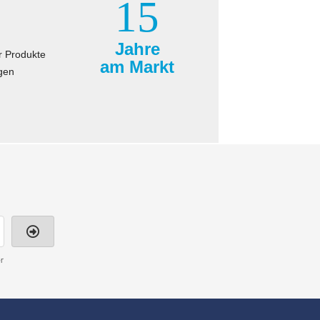
15
Jahre
r Produkte
am Markt
gen
r