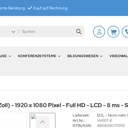
nte Beratung
Kauf auf Rechnung
USE
KONFERENZSYSTEME
BILDUNGSWESEN
VIDEOWA
l) - 1920 x 1080 Pixel - Full HD - LCD - 8 ms -
Lieferzeit:
EOL - Nicht mehr l
Art.Nr.:
VH55T-E
GTIN/EAN:
8806090705151