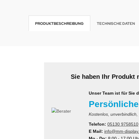
krofone
wline
PRODUKTBESCHREIBUNG
TECHNISCHE DATEN
tzwerkadapter
Ta GmbH
lips
orit
omethean
Sie haben Ihr Produkt 
reLink
gout
Unser Team ist für Sie d
Persönliche
monta
Kostenlos, unverbindlich,
msung
Telefon:
05130 9758510
E Mail:
info@mm-display
arp
Mo - Do:
8:00 - 17:00 Uh