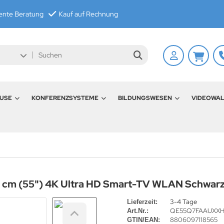
nte Beratung
Kauf auf Rechnung
USE
KONFERENZSYSTEME
BILDUNGSWESEN
VIDEOWA
cm (55") 4K Ultra HD Smart-TV WLAN Schwar
3-4 Tage
Lieferzeit:
QE55Q7FAAUXX
Art.Nr.:
8806097118565
GTIN/EAN: