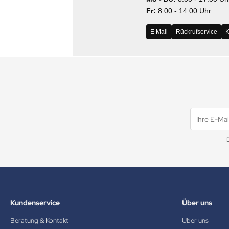
Fr:
8:00 - 14:00 Uhr
MS
E Mail
Rückrufservice
K
ny
icol
CM
ewsonic
gels
Kundenservice
Über uns
Beratung & Kontakt
Über uns