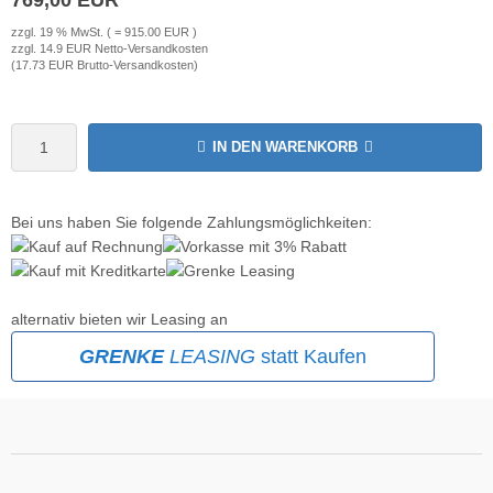
zzgl. 19 % MwSt. ( = 915.00 EUR )
krofone
wline
zzgl. 14.9 EUR Netto-Versandkosten
(17.73 EUR Brutto-Versandkosten)
tzwerkadapter
Ta GmbH
lips
IN DEN WARENKORB
orit
Bei uns haben Sie folgende Zahlungsmöglichkeiten:
omethean
reLink
alternativ bieten wir Leasing an
gout
GRENKE
LEASING
statt Kaufen
monta
msung
arp