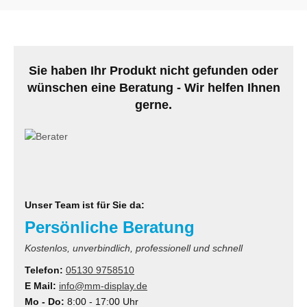
MS
ny
Sie haben Ihr Produkt nicht gefunden oder
icol
wünschen eine Beratung - Wir helfen Ihnen
gerne.
CM
ewsonic
gels
Unser Team ist für Sie da:
Persönliche Beratung
Kostenlos, unverbindlich, professionell und schnell
Telefon:
05130 9758510
E Mail:
info@mm-display.de
Mo - Do:
8:00 - 17:00 Uhr