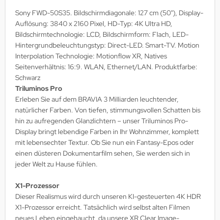
MS
Sony FWD-50S35. Bildschirmdiagonale: 127 cm (50"), Display-
Auflösung: 3840 x 2160 Pixel, HD-Typ: 4K Ultra HD,
ny
Bildschirmtechnologie: LCD, Bildschirmform: Flach, LED-
Hintergrundbeleuchtungstyp: Direct-LED. Smart-TV. Motion
icol
Interpolation Technologie: Motionflow XR, Natives
Seitenverhältnis: 16:9. WLAN, Ethernet/LAN. Produktfarbe:
CM
Schwarz
Triluminos Pro
ewsonic
Erleben Sie auf dem BRAVIA 3 Milliarden leuchtender,
natürlicher Farben. Von tiefen, stimmungsvollen Schatten bis
gels
hin zu aufregenden Glanzlichtern – unser Triluminos Pro-
Display bringt lebendige Farben in Ihr Wohnzimmer, komplett
mit lebensechter Textur. Ob Sie nun ein Fantasy-Epos oder
einen düsteren Dokumentarfilm sehen, Sie werden sich in
jeder Welt zu Hause fühlen.
X1-Prozessor
Dieser Realismus wird durch unseren KI-gesteuerten 4K HDR
X1-Prozessor erreicht. Tatsächlich wird selbst alten Filmen
neues Leben eingehaucht, da unsere XR Clear Image-