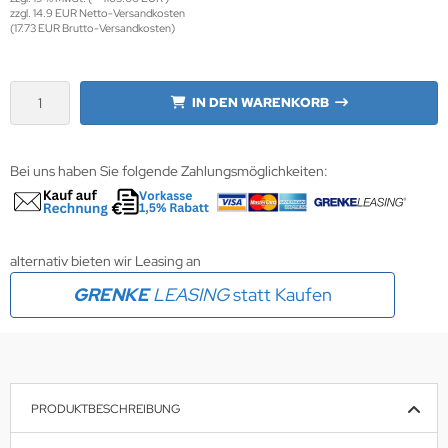
zzgl. 14.9 EUR Netto-Versandkosten
(17.73 EUR Brutto-Versandkosten)
krofone
wline
tzwerkadapter
Ta GmbH
IN DEN WARENKORB
lips
Bei uns haben Sie folgende Zahlungsmöglichkeiten:
orit
omethean
reLink
alternativ bieten wir Leasing an
GRENKE
LEASING
statt Kaufen
gout
monta
msung
PRODUKTBESCHREIBUNG
arp