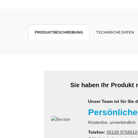
krofone
wline
tzwerkadapter
Ta GmbH
PRODUKTBESCHREIBUNG
TECHNISCHE DATEN
lips
orit
omethean
reLink
Sie haben Ihr Produkt 
gout
Unser Team ist für Sie d
monta
Persönliche
msung
Kostenlos, unverbindlich,
arp
Telefon:
05130 9758510