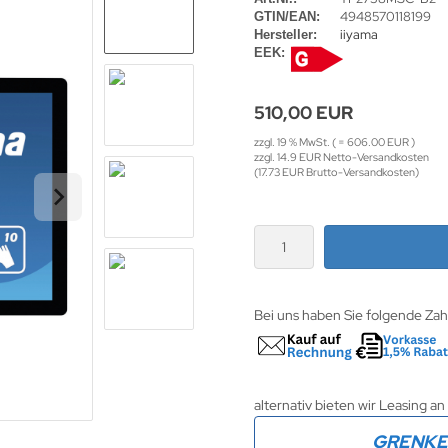
4948570118199
GTIN/EAN:
iiyama
Hersteller:
EEK:
510,00 EUR
zzgl. 19 % MwSt. ( = 606.00 EUR )
zzgl. 14.9 EUR Netto-Versandkosten
(17.73 EUR Brutto-Versandkosten)
Bei uns haben Sie folgende Za
alternativ bieten wir Leasing an
GRENK