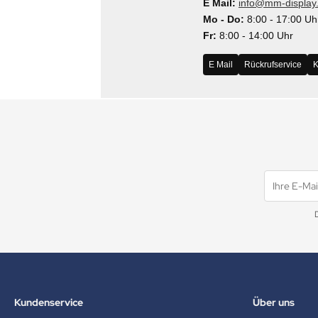
E Mail:
info@mm-display
MS
Mo - Do:
8:00 - 17:00 Uh
Fr:
8:00 - 14:00 Uhr
ny
E Mail
Rückrufservice
K
icol
CM
ewsonic
gels
Kundenservice
Über uns