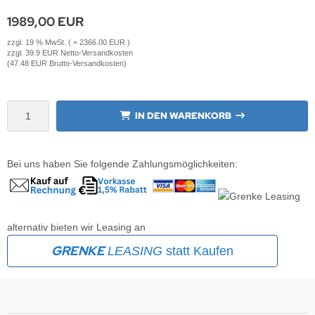
1989,00 EUR
krofone
wline
zzgl. 19 % MwSt. ( = 2366.00 EUR )
zzgl. 39.9 EUR Netto-Versandkosten
tzwerkadapter
Ta GmbH
(47.48 EUR Brutto-Versandkosten)
lips
IN DEN WARENKORB
orit
omethean
Bei uns haben Sie folgende Zahlungsmöglichkeiten:
reLink
gout
alternativ bieten wir Leasing an
monta
GRENKE
LEASING
statt Kaufen
msung
arp