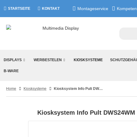
Montageservice
Kompetent
STARTSEITE
KONTAKT
DISPLAYS
WERBESTELEN
KIOSKSYSTEME
SCHUTZGEHÄ
B-WARE
Home
Kiosksysteme
Kiosksystem Info Pult DWS24WM 24 Zoll Touch
Kiosksystem Info Pult DWS24WM 