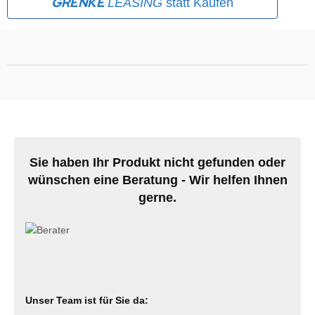
GRENKE
LEASING
statt Kaufen
MS
ny
icol
CM
ewsonic
Sie haben Ihr Produkt nicht gefunden oder
gels
wünschen eine Beratung - Wir helfen Ihnen
gerne.
Unser Team ist für Sie da: