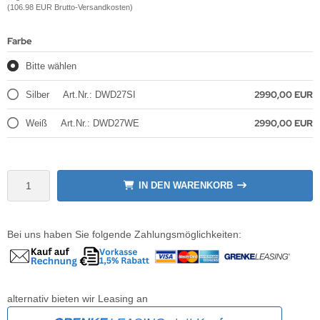
(106.98 EUR Brutto-Versandkosten)
krofone
wline
Farbe
tzwerkadapter
Ta GmbH
Bitte wählen
lips
2990,00 EUR
Silber
Art.Nr.: DWD27SI
orit
2990,00 EUR
Weiß
Art.Nr.: DWD27WE
omethean
reLink
IN DEN WARENKORB
gout
Bei uns haben Sie folgende Zahlungsmöglichkeiten:
monta
msung
alternativ bieten wir Leasing an
arp