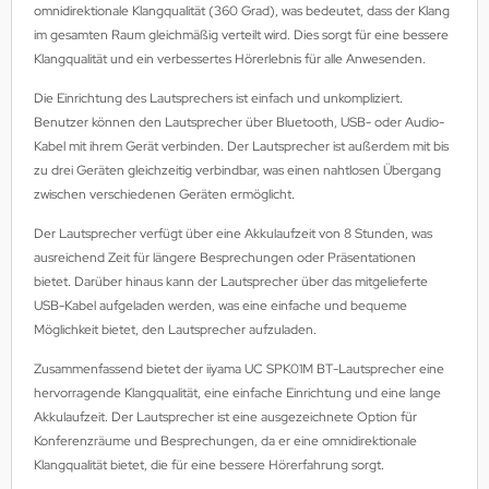
omnidirektionale Klangqualität (360 Grad), was bedeutet, dass der Klang
MS
im gesamten Raum gleichmäßig verteilt wird. Dies sorgt für eine bessere
Klangqualität und ein verbessertes Hörerlebnis für alle Anwesenden.
ny
Die Einrichtung des Lautsprechers ist einfach und unkompliziert.
icol
Benutzer können den Lautsprecher über Bluetooth, USB- oder Audio-
Kabel mit ihrem Gerät verbinden. Der Lautsprecher ist außerdem mit bis
CM
zu drei Geräten gleichzeitig verbindbar, was einen nahtlosen Übergang
zwischen verschiedenen Geräten ermöglicht.
ewsonic
Der Lautsprecher verfügt über eine Akkulaufzeit von 8 Stunden, was
ausreichend Zeit für längere Besprechungen oder Präsentationen
gels
bietet. Darüber hinaus kann der Lautsprecher über das mitgelieferte
USB-Kabel aufgeladen werden, was eine einfache und bequeme
Möglichkeit bietet, den Lautsprecher aufzuladen.
Zusammenfassend bietet der iiyama UC SPK01M BT-Lautsprecher eine
hervorragende Klangqualität, eine einfache Einrichtung und eine lange
Akkulaufzeit. Der Lautsprecher ist eine ausgezeichnete Option für
Konferenzräume und Besprechungen, da er eine omnidirektionale
Klangqualität bietet, die für eine bessere Hörerfahrung sorgt.