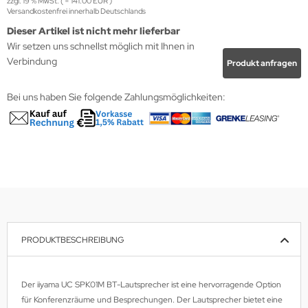
zzgl. 19 % MwSt. ( = 141.00 EUR )
Versandkostenfrei innerhalb Deutschlands
krofone
wline
Dieser Artikel ist nicht mehr lieferbar
Wir setzen uns schnellst möglich mit Ihnen in
tzwerkadapter
Ta GmbH
Verbindung
Produkt anfragen
lips
Bei uns haben Sie folgende Zahlungsmöglichkeiten:
orit
omethean
reLink
gout
monta
PRODUKTBESCHREIBUNG
msung
Der iiyama UC SPK01M BT-Lautsprecher ist eine hervorragende Option
arp
für Konferenzräume und Besprechungen. Der Lautsprecher bietet eine