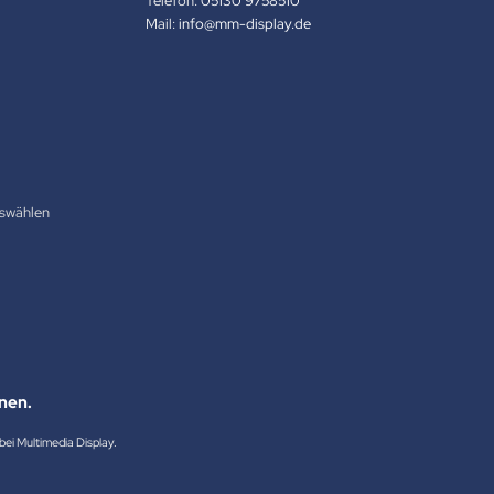
Telefon:
05130 9758510
Mail:
info@mm-display.de
swählen
nen.
ei Multimedia Display.