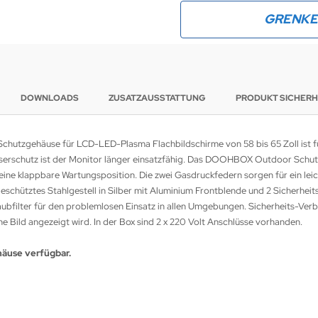
GRENK
DOWNLOADS
ZUSATZAUSSTATTUNG
PRODUKT SICHERH
utzgehäuse für LCD-LED-Plasma Flachbildschirme von 58 bis 65 Zoll ist f
serschutz ist der Monitor länger einsatzfähig. Das DOOHBOX Outdoor Schutz
eine klappbare Wartungsposition. Die zwei Gasdruckfedern sorgen für ein lei
hütztes Stahlgestell in Silber mit Aluminium Frontblende und 2 Sicherheits
Staubfilter für den problemlosen Einsatz in allen Umgebungen. Sicherheits-Ve
 Bild angezeigt wird. In der Box sind 2 x 220 Volt Anschlüsse vorhanden.
äuse verfügbar.