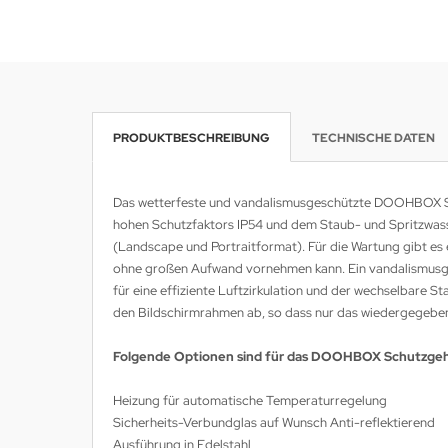
MS
ny
icol
PRODUKTBESCHREIBUNG
TECHNISCHE DATEN
CM
ewsonic
Das wetterfeste und vandalismusgeschützte DOOHBOX Sch
hohen Schutzfaktors IP54 und dem Staub- und Spritzwas
gels
(Landscape und Portraitformat). Für die Wartung gibt es 
ohne großen Aufwand vornehmen kann. Ein vandalismusgesc
für eine effiziente Luftzirkulation und der wechselbare 
den Bildschirmrahmen ab, so dass nur das wiedergegebene
Folgende Optionen sind für das DOOHBOX Schutzgeh
Heizung für automatische Temperaturregelung
Sicherheits-Verbundglas auf Wunsch Anti-reflektierend
Ausführung in Edelstahl