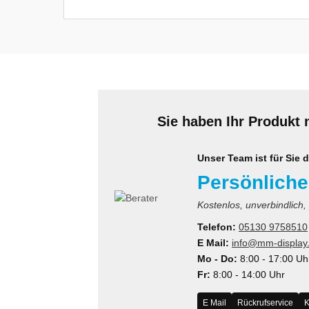
MS
ny
icol
CM
Sie haben Ihr Produkt 
ewsonic
Unser Team ist für Sie d
gels
Persönliche
Kostenlos, unverbindlich,
Telefon:
05130 9758510
E Mail:
info@mm-display
Mo - Do:
8:00 - 17:00 Uh
Fr:
8:00 - 14:00 Uhr
E Mail
Rückrufservice
K