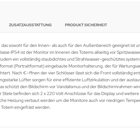
ZUSATZAUSSTATTUNG
PRODUKT SICHERHEIT
as sowohl für den Innen- als auch für den Außenbereich geeignet ist un
asse IP54 ist der Monitor im Inneren des Totems allseitig vor Spritzwas
dem ein vollständig staubdichtes und Strahlwasser-geschütztes system 
format (Portraitformat) eingebaute Monitorhalterung, der für Wartungsa
ert. Nach €–ffnen der vier Schlösser lässt sich die Front vollständig e
ngsstarke Lüfter sorgen für eine effiziente Luftzirkulation und der aust
las schützt den Bildschirm vor Vandalismus und der Bildschirmrahmen wi
er Stele befinden sich 2 x 220 Volt Anschlüsse für das Display und weitere
tische Heizung verbaut werden um die Monitore auch vor niedrigen Tempe
 Totem eingefräst werden.