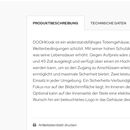
krofone
wline
PRODUKTBESCHREIBUNG
TECHNISCHE DATEN
tzwerkadapter
Ta GmbH
lips
DOOHKiosk ist ein widerstandsfähiges Totemgehäuse, d
Wetterbedingungen schützt. Mit seiner hohen Schutzkl
orit
was seine Lebensdauer erhöht. Gegen Aufpreis wäre zu
und 49 Zoll ausgelegt und verfügt über einen im Hoch
omethean
werden kann, um so den Zugang zu Anschlüssen erleicht
ermöglicht und maximale Sicherheit bietet. Zwei leistu
reLink
Einsatz in jeder Umgebung. Ein Sicherheits-Verbundg
Fokus nur auf der Bildschirmfläche liegt. Im Inneren d
gout
Optional kann auf der Innenseite der Stele eine elek
monta
Wunsch hin ein beleuchtetes Logo in das Gehäuse des
msung
arp
Artikeldatenblatt drucken