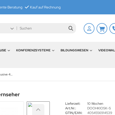
nte Beratung
Kauf auf Rechnung
USE
KONFERENZSYSTEME
BILDUNGSWESEN
VIDEOWA
Outdoor Totem inklusive 46 Zoll Fernseher
ernseher
Lieferzeit:
10 Wochen
Art.Nr.:
DOOHKIOSK-S
GTIN/EAN:
4054556914539