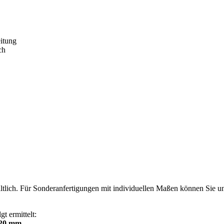
itung
ch
tlich. Für Sonderanfertigungen mit individuellen Maßen können Sie u
t ermittelt:
120 mm.