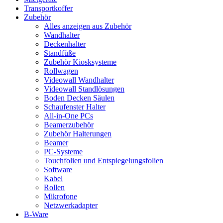
Transportkoffer
Zubehör
Alles anzeigen aus Zubehör
Wandhalter
Deckenhalter
Standfüße
Zubehör Kiosksysteme
Rollwagen
Videowall Wandhalter
Videowall Standlösungen
Boden Decken Säulen
Schaufenster Halter
All-in-One PCs
Beamerzubehör
Zubehör Halterungen
Beamer
PC-Systeme
Touchfolien und Entspiegelungsfolien
Software
Kabel
Rollen
Mikrofone
Netzwerkadapter
B-Ware