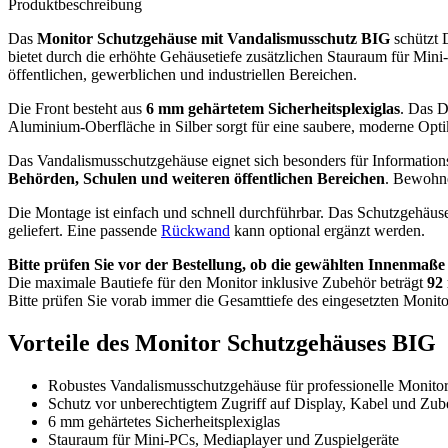
Produktbeschreibung
Das
Monitor Schutzgehäuse mit Vandalismusschutz BIG
schützt 
bietet durch die erhöhte Gehäusetiefe zusätzlichen Stauraum für Min
öffentlichen, gewerblichen und industriellen Bereichen.
Die Front besteht aus
6 mm gehärtetem Sicherheitsplexiglas
. Das D
Aluminium-Oberfläche in Silber sorgt für eine saubere, moderne Optik
Das Vandalismusschutzgehäuse eignet sich besonders für Information
Behörden, Schulen und weiteren öffentlichen Bereichen
. Bewohne
Die Montage ist einfach und schnell durchführbar. Das Schutzgehäuse
geliefert. Eine passende
Rückwand
kann optional ergänzt werden.
Bitte prüfen Sie vor der Bestellung, ob die gewählten Innenmaße
Die maximale Bautiefe für den Monitor inklusive Zubehör beträgt
92
Bitte prüfen Sie vorab immer die Gesamttiefe des eingesetzten Monito
Vorteile des Monitor Schutzgehäuses BIG
Robustes Vandalismusschutzgehäuse für professionelle Monitor-
Schutz vor unberechtigtem Zugriff auf Display, Kabel und Zub
6 mm gehärtetes Sicherheitsplexiglas
Stauraum für Mini-PCs, Mediaplayer und Zuspielgeräte