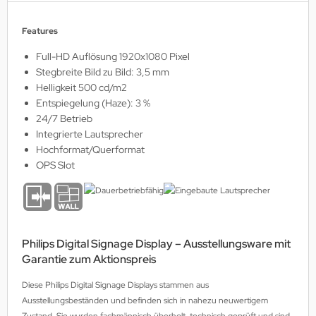
MS
Features
ny
Full-HD Auflösung 1920x1080 Pixel
Stegbreite Bild zu Bild: 3,5 mm
icol
Helligkeit 500 cd/m2
Entspiegelung (Haze): 3 %
CM
24/7 Betrieb
Integrierte Lautsprecher
ewsonic
Hochformat/Querformat
OPS Slot
gels
Philips Digital Signage Display – Ausstellungsware mit
Garantie zum Aktionspreis
Diese Philips Digital Signage Displays stammen aus
Ausstellungsbeständen und befinden sich in nahezu neuwertigem
Zustand. Sie wurden fachmännisch überholt, technisch geprüft und sind