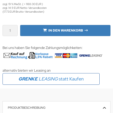
zzgl. 19 % MwSt. ( = 1188.00 EUR )
zzgl. 14.9 EUR Netto-Versandkosten
krofone
wline
(17.73 EUR Brutto-Versandkosten)
tzwerkadapter
Ta GmbH
IN DEN WARENKORB
lips
orit
Bei uns haben Sie folgende Zahlungsmöglichkeiten:
omethean
reLink
alternativ bieten wir Leasing an
gout
GRENKE
LEASING
statt Kaufen
monta
msung
PRODUKTBESCHREIBUNG
arp