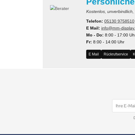
Persönliche
MS
Kostenlos, unverbindlich,
ny
Telefon:
05130 9758510
E Mail:
info@mm-display
icol
Mo - Do:
8:00 - 17:00 Uh
Fr:
8:00 - 14:00 Uhr
CM
E Mail
Rückrufservice
K
ewsonic
gels