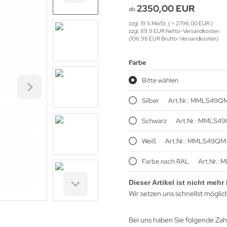
2350,00 EUR
ab
zzgl. 19 % MwSt. ( = 2796.00 EUR )
zzgl. 89.9 EUR Netto-Versandkosten
(106.98 EUR Brutto-Versandkosten)
Farbe
Bitte wählen
Silber
Art.Nr.: MMLS49Q
Schwarz
Art.Nr.: MMLS4
Weiß
Art.Nr.: MMLS49Q
Farbe nach RAL
Art.Nr.:
Dieser Artikel ist nicht mehr 
Wir setzen uns schnellst möglic
Bei uns haben Sie folgende Za