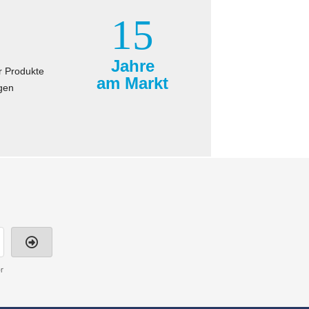
15
Jahre
r Produkte
am Markt
gen
r