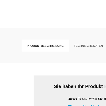
krofone
wline
tzwerkadapter
Ta GmbH
lips
orit
PRODUKTBESCHREIBUNG
TECHNISCHE DATEN
omethean
reLink
gout
monta
Sie haben Ihr Produkt 
msung
Unser Team ist für Sie d
arp