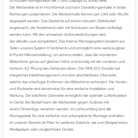
zu-Rücken-Konfiguration die 2 UHD Displays zu Schau stellt.
MS
Die Werbestele ist im Hochformat und kann Darstellungsinhalte in beide
Richtungen präsentieren. Die Werbeinhalte können per LAN oder WLAN
ny
abgespielt werden. Das Gestell ist auf einem robusten Stahlsockel
angebracht, der freistehend oder mit Schrauben am Boden befestigt
icol
werden kann. Mit den schwarzen Außenabdeckungen wird
der stilvolle Look komplettiert. Das interne Montagesystem besteht aus
CM
Teilen unseres System X Sortiments und ermöglicht eine werkzeuglose
8-Punkt-Mikroeinstellung, um sicherzustellen, dass die montierten
ewsonic
Bildschirme genau auf gleicher Höhe und bündig mit der vorderen und
hinteren €ƒ-ffnung des Gehäuses sitzen. Der MMLS55-Double hat
gels
integriertes Kabelmanagement und eine abschließbare Oberseite,
welche das unbefugte Entfernen des Bildschirms verhindert. Die Vorder-
und Rückseite sind abnehmbar für eine einfache Installation und
Wartung. Die belüftete Oberseite ermöglicht die optimale Luftzirkulation
im Gerät. Bei Bedarf kann die Werbestele gegen Aufpreis mit
einem Firmenlogo versehen werden. Im Lieferumfang sind alle
Montageteile für eine einfache und unkomplizierte Montage enthalten.
Im unteren Bereich ist Platz für weiteres Zubehör, wie zum Beispiel einen
Mediaplayer oder vergleichbare Geräte.