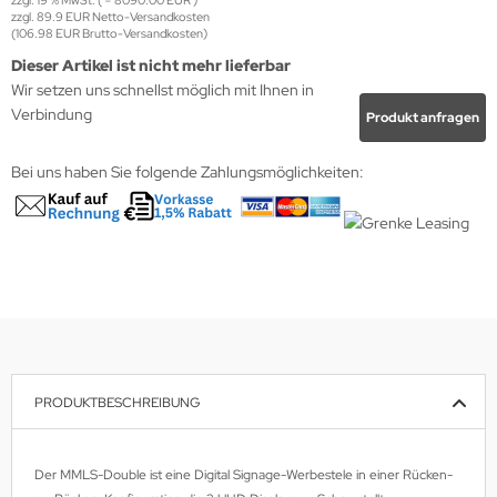
zzgl. 89.9 EUR Netto-Versandkosten
(106.98 EUR Brutto-Versandkosten)
krofone
wline
Dieser Artikel ist nicht mehr lieferbar
Wir setzen uns schnellst möglich mit Ihnen in
tzwerkadapter
Ta GmbH
Verbindung
Produkt anfragen
lips
Bei uns haben Sie folgende Zahlungsmöglichkeiten:
orit
omethean
reLink
gout
monta
PRODUKTBESCHREIBUNG
msung
Der MMLS-Double ist eine Digital Signage-Werbestele in einer Rücken-
arp