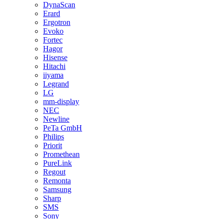
DynaScan
Erard
Ergotron
Evoko
Fortec
Hagor
Hisense
Hitachi
iiyama
Legrand
LG
mm-display
NEC
Newline
PeTa GmbH
Philips
Priorit
Promethean
PureLink
Regout
Remonta
Samsung
Sharp
SMS
Sony