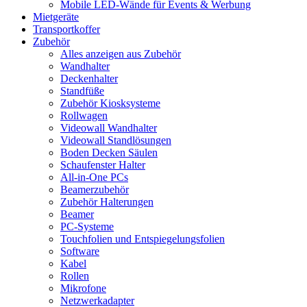
Mobile LED-Wände für Events & Werbung
Mietgeräte
Transportkoffer
Zubehör
Alles anzeigen aus Zubehör
Wandhalter
Deckenhalter
Standfüße
Zubehör Kiosksysteme
Rollwagen
Videowall Wandhalter
Videowall Standlösungen
Boden Decken Säulen
Schaufenster Halter
All-in-One PCs
Beamerzubehör
Zubehör Halterungen
Beamer
PC-Systeme
Touchfolien und Entspiegelungsfolien
Software
Kabel
Rollen
Mikrofone
Netzwerkadapter