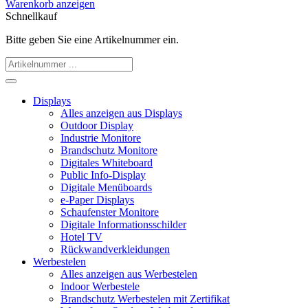
Warenkorb anzeigen
Schnellkauf
Bitte geben Sie eine Artikelnummer ein.
Displays
Alles anzeigen aus Displays
Outdoor Display
Industrie Monitore
Brandschutz Monitore
Digitales Whiteboard
Public Info-Display
Digitale Menüboards
e-Paper Displays
Schaufenster Monitore
Digitale Informationsschilder
Hotel TV
Rückwandverkleidungen
Werbestelen
Alles anzeigen aus Werbestelen
Indoor Werbestele
Brandschutz Werbestelen mit Zertifikat