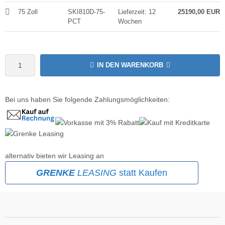
75 Zoll
SKI810D-75-
Lieferzeit: 12
25190,00 EUR
MS
PCT
Wochen
ny
icol
IN DEN WARENKORB
CM
ewsonic
Bei uns haben Sie folgende Zahlungsmöglichkeiten:
gels
alternativ bieten wir Leasing an
GRENKE
LEASING
statt Kaufen