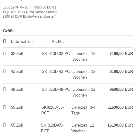
zzgl. 19 % MwSt. ( = 8556.00 EUR )
krofone
zzgl. 89.9 EUR Netto-Versandkosten
wline
(106.98 EUR Brutto-Versandkosten)
tzwerkadapter
Ta GmbH
Größe
lips
Bitte wählen
Art.Nr.:
orit
32 Zoll
SKI810D-32-PCT
Lieferzeit: 12
7190,00 EUR
Wochen
omethean
43 Zoll
SKI810D-43-PCT
Lieferzeit: 12
8190,00 EUR
Wochen
reLink
49 Zoll
SKI810D-49-PCT
Lieferzeit: 12
9690,00 EUR
gout
Wochen
monta
55 Zoll
SKI810D-55-
Lieferzeit: 3-4
11690,00 EUR
PCT
Tage
msung
65 Zoll
SKI810D-65-
Lieferzeit: 12
16190,00 EUR
arp
PCT
Wochen