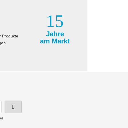
15
Jahre
r Produkte
am Markt
gen
er