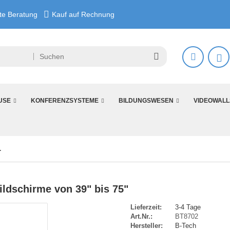
e Beratung
Kauf auf Rechnung
USE
KONFERENZSYSTEME
BILDUNGSWESEN
VIDEOWALL
 von 39 bis 75
ldschirme von 39" bis 75"
Lieferzeit:
3-4 Tage
Art.Nr.:
BT8702
Hersteller:
B-Tech