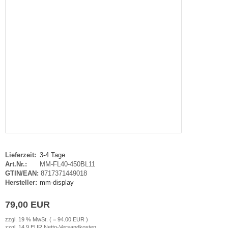
Lieferzeit:
3-4 Tage
Art.Nr.:
MM-FL40-450BL11
GTIN/EAN:
8717371449018
Hersteller:
mm-display
79,00 EUR
zzgl. 19 % MwSt. ( = 94.00 EUR )
zzgl. 14.9 EUR Netto-Versandkosten