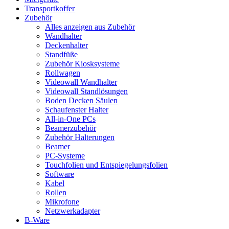
Transportkoffer
Zubehör
Alles anzeigen aus Zubehör
Wandhalter
Deckenhalter
Standfüße
Zubehör Kiosksysteme
Rollwagen
Videowall Wandhalter
Videowall Standlösungen
Boden Decken Säulen
Schaufenster Halter
All-in-One PCs
Beamerzubehör
Zubehör Halterungen
Beamer
PC-Systeme
Touchfolien und Entspiegelungsfolien
Software
Kabel
Rollen
Mikrofone
Netzwerkadapter
B-Ware