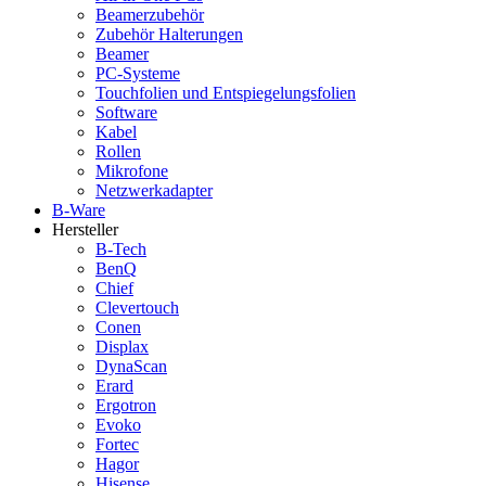
Beamerzubehör
Zubehör Halterungen
Beamer
PC-Systeme
Touchfolien und Entspiegelungsfolien
Software
Kabel
Rollen
Mikrofone
Netzwerkadapter
B-Ware
Hersteller
B-Tech
BenQ
Chief
Clevertouch
Conen
Displax
DynaScan
Erard
Ergotron
Evoko
Fortec
Hagor
Hisense