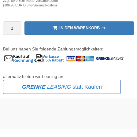
zzgl. 89.9 EUR Netto-Versandkosten
(106.98 EUR Brutto-Versandkosten)
wline
Ta GmbH
IN DEN WARENKORB
lips
Bei uns haben Sie folgende Zahlungsmöglichkeiten:
orit
omethean
alternativ bieten wir Leasing an
reLink
GRENKE
LEASING
statt Kaufen
gout
monta
msung
arp