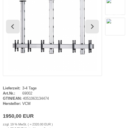
haufenster Monitore
gotron
gitale Informationsschilder
oko
tel TV
rtec
ckwandverkleidungen
gor
sense
tachi
yama
Lieferzeit:
3-4 Tage
grand
Art.Nr.:
69002
GTIN/EAN:
4051063134474
G
Hersteller:
VCM
1950,00 EUR
-display
zzgl. 19 % MwSt. ( = 2320.00 EUR )
EC