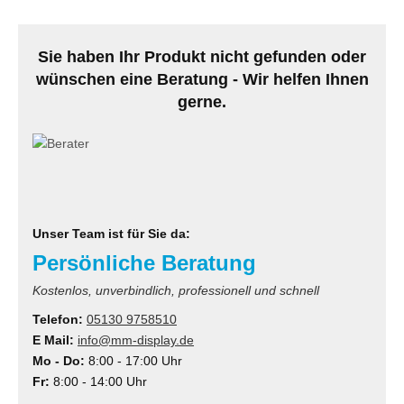
MS
Sie haben Ihr Produkt nicht gefunden oder
ny
wünschen eine Beratung - Wir helfen Ihnen
icol
gerne.
CM
ewsonic
gels
Unser Team ist für Sie da:
Persönliche Beratung
Kostenlos, unverbindlich, professionell und schnell
Telefon:
05130 9758510
E Mail:
info@mm-display.de
Mo - Do:
8:00 - 17:00 Uhr
Fr:
8:00 - 14:00 Uhr