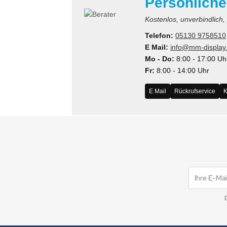
Persönliche
MS
Kostenlos, unverbindlich,
ny
Telefon:
05130 9758510
E Mail:
info@mm-display
icol
Mo - Do:
8:00 - 17:00 Uh
Fr:
8:00 - 14:00 Uhr
CM
E Mail
Rückrufservice
K
ewsonic
gels