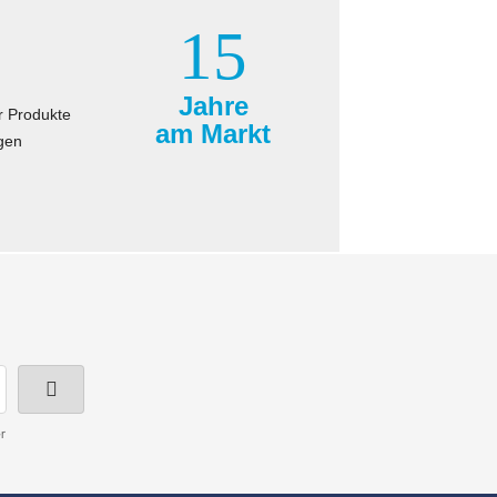
15
Jahre
r Produkte
am Markt
gen
r