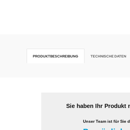
wline
Ta GmbH
lips
orit
PRODUKTBESCHREIBUNG
TECHNISCHE DATEN
omethean
reLink
gout
monta
Sie haben Ihr Produkt 
msung
Unser Team ist für Sie d
arp